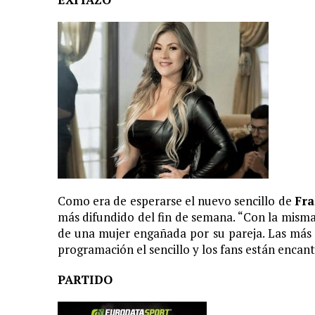
11 JUNIO, 2020
|
ARJONA CUENTA LA HISTORIA DE ¨LA MAMÁ DE MOISÉ
7 JUNIO, 2020
|
EL COTILLEO 08/06/2020
2 FEBRERO, 2026
|
XIII GALA DE LOS PREMIOS
1 FEBRERO, 2026
|
GANADORES XIII PREMIOS EL COTILLEO 25/26
3 FEBRERO, 2025
|
LOS MÁS GUAP@S 2025
2 DICIEMBRE, 2024
|
NOMINADOS XII PREMIOS EL COTILLEO
23 NOVIEMBRE, 2024
|
PREMIOS EL COTILLEO 24-25
28 ENERO, 2024
|
LOS ARTISTAS INVITADOS
Como era de esperarse el nuevo sencillo de
Fra
1 FEBRERO, 2025
|
LA NOCHE DE LOS MEJORES
más difundido del fin de semana. “Con la misma
de una mujer engañada por su pareja. Las más 
programación el sencillo y los fans están encant
PARTIDO