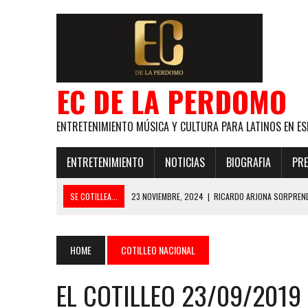
EC DE LA PERDOMO
ENTRETENIMIENTO MÚSICA Y CULTURA PARA LATINOS EN ES
ENTRETENIMIENTO
NOTICIAS
BIOGRAFIA
PRE
SE COTILLEA...
23 NOVIEMBRE, 2024
|
RICARDO ARJONA SORPREND
29 ENERO, 2024
|
LOS MAS GUAPOS!
28 ENERO, 2024
|
GANADORES PREMIOS EL COTILLEO 2024
HOME
COTILLEO NACIONAL
21 NOVIEMBRE, 2023
|
ESLABON ARMADO SE LLEVA A CASA EL PREMIO 
EL COTILLEO 23/09/2019
GLOBAL ELLA BAILA SOLA