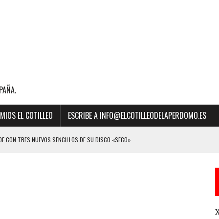
PAÑA.
MIOS EL COTILLEO
ESCRIBE A INFO@ELCOTILLEODELAPERDOMO.ES
E CON TRES NUEVOS SENCILLOS DE SU DISCO «SECO»
BILLBOARD DE LA MÚSICA 2023 A “MEJOR CANCIÓN LATINA” POR SU ÉXITO