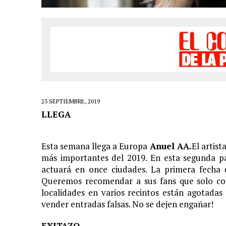
LIVE»
1 FEBRERO, 2021
|
EL COTILLEO 01/02/2021
24 ENERO, 2021
|
EL COTILLEO 25/01/2021
18 ENERO, 2021
|
EL COTILLEO 18/01/2021
23 NOVIEMBRE, 2020
|
EL COTILLEO 23/11/2020
16 NOVIEMBRE, 2020
|
EL COTILLEO 16/11/2020
23 SEPTIEMBRE, 2019
2 NOVIEMBRE, 2020
|
EL COTILLEO 03/11/2020
LLEGA
30 OCTUBRE, 2020
|
HERENCIA HISPANA
25 OCTUBRE, 2020
|
EL COTILLEO 26/10/2020
Esta semana llega a Europa
Anuel AA.
El artist
más importantes del 2019. En esta segunda p
18 OCTUBRE, 2020
|
EL COTILLEO 19/10/2020
actuará en once ciudades. La primera fecha 
12 OCTUBRE, 2020
|
EL COTILLEO 12/10/2020
Queremos recomendar a sus fans que solo com
localidades en varios recintos están agotadas
6 SEPTIEMBRE, 2020
|
EL COTILLEO 07/09/2020
vender entradas falsas. No se dejen engañar!
26 JULIO, 2020
|
EL COTILLEO 27/07/2020
EXITAZO
22 JUNIO, 2020
|
EL COTILLEO 22/06/2020