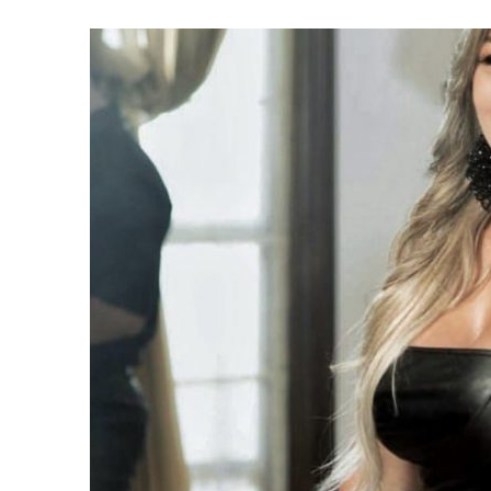
31 MARZO, 2023
|
GRUPO NICHE ANUNCIA SUS FECHAS EN EUROPA
6 MARZO, 2023
|
MADRID SE RINDE AL CABALLERO DE LA SALSA
9 FEBRERO, 2023
|
FELIPE PELÁEZ, EL PRÍNCIPE DEL VALLENATO EN LA
31 ENERO, 2023
|
FOTOS X GALA DE PREMIOS EL COTILLEO 2023
30 ENERO, 2023
|
ALFOMBRA ROJA
29 ENERO, 2023
|
FRANCY “LA REINA DE LA CANTINA” INVITADA SORPR
29 ENERO, 2023
|
10 PERSONAS DE LOS 10 AÑOS
13 DICIEMBRE, 2022
|
NOMINADOS X GALA PREMIOS EL COTILLEO 202
28 ABRIL, 2022
|
NOA SÁNCHEZ “LA MUÑEKA” PRESENTA SU DESBARA
20 ABRIL, 2022
|
“AHORA QUE TE VAS” LO NUEVO DE FRANCY LA REINA
10 ABRIL, 2022
|
ANDY RIVERA ACTÚA EL 29 DE ABRIL EN MADRID!
30 ENERO, 2022
|
LOS MEJORES VESTIDOS DE LA GALA
30 ENERO, 2022
|
IX GALA LOS QUE GANARON!
5 FEBRERO, 2021
|
ESTE LUNES, 15 DE FEBRERO A LAS 10 AM EN EL C