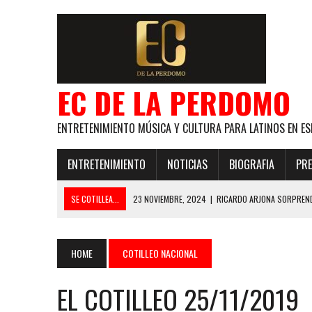
EC DE LA PERDOMO
ENTRETENIMIENTO MÚSICA Y CULTURA PARA LATINOS EN ES
ENTRETENIMIENTO
NOTICIAS
BIOGRAFIA
PRE
SE COTILLEA...
23 NOVIEMBRE, 2024
|
RICARDO ARJONA SORPREND
29 ENERO, 2024
|
LOS MAS GUAPOS!
28 ENERO, 2024
|
GANADORES PREMIOS EL COTILLEO 2024
HOME
COTILLEO NACIONAL
21 NOVIEMBRE, 2023
|
ESLABON ARMADO SE LLEVA A CASA EL PREMIO 
EL COTILLEO 25/11/2019
GLOBAL ELLA BAILA SOLA