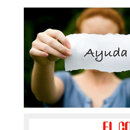
31 MARZO, 2023
|
GRUPO NICHE ANUNCIA SUS FECHAS EN EUROPA
6 MARZO, 2023
|
MADRID SE RINDE AL CABALLERO DE LA SALSA
9 FEBRERO, 2023
|
FELIPE PELÁEZ, EL PRÍNCIPE DEL VALLENATO EN LA
31 ENERO, 2023
|
FOTOS X GALA DE PREMIOS EL COTILLEO 2023
30 ENERO, 2023
|
ALFOMBRA ROJA
29 ENERO, 2023
|
FRANCY “LA REINA DE LA CANTINA” INVITADA SORPR
29 ENERO, 2023
|
10 PERSONAS DE LOS 10 AÑOS
13 DICIEMBRE, 2022
|
NOMINADOS X GALA PREMIOS EL COTILLEO 202
28 ABRIL, 2022
|
NOA SÁNCHEZ “LA MUÑEKA” PRESENTA SU DESBARA
20 ABRIL, 2022
|
“AHORA QUE TE VAS” LO NUEVO DE FRANCY LA REINA
10 ABRIL, 2022
|
ANDY RIVERA ACTÚA EL 29 DE ABRIL EN MADRID!
30 ENERO, 2022
|
LOS MEJORES VESTIDOS DE LA GALA
30 ENERO, 2022
|
IX GALA LOS QUE GANARON!
5 FEBRERO, 2021
|
ESTE LUNES, 15 DE FEBRERO A LAS 10 AM EN EL C