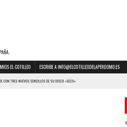
PAÑA.
MIOS EL COTILLEO
ESCRIBE A INFO@ELCOTILLEODELAPERDOMO.ES
E CON TRES NUEVOS SENCILLOS DE SU DISCO «SECO»
BILLBOARD DE LA MÚSICA 2023 A “MEJOR CANCIÓN LATINA” POR SU ÉXITO