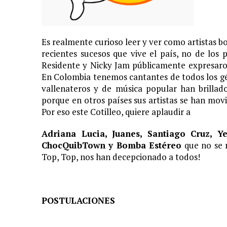
11 JUNIO, 2020
|
ARJONA CUENTA LA HISTORIA DE ¨LA MAMÁ DE MOISÉ
7 JUNIO, 2020
|
EL COTILLEO 08/06/2020
Es realmente curioso leer y ver como artistas bo
2 FEBRERO, 2026
|
XIII GALA DE LOS PREMIOS
recientes sucesos que vive el país, no de los p
Residente y Nicky Jam públicamente expresaron 
1 FEBRERO, 2026
|
GANADORES XIII PREMIOS EL COTILLEO 25/26
En Colombia tenemos cantantes de todos los gén
3 FEBRERO, 2025
|
LOS MÁS GUAP@S 2025
vallenateros y de música popular han brillad
porque en otros países sus artistas se han mov
2 DICIEMBRE, 2024
|
NOMINADOS XII PREMIOS EL COTILLEO
Por eso este Cotilleo, quiere aplaudir a
23 NOVIEMBRE, 2024
|
PREMIOS EL COTILLEO 24-25
Adriana Lucia, Juanes, Santiago Cruz, Y
28 ENERO, 2024
|
LOS ARTISTAS INVITADOS
ChocQuibTown y Bomba Estéreo
que no se r
1 FEBRERO, 2025
|
LA NOCHE DE LOS MEJORES
Top, Top, nos han decepcionado a todos!
POSTULACIONES