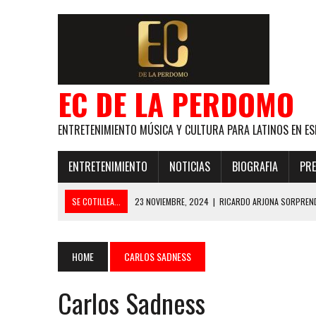
EC DE LA PERDOMO
ENTRETENIMIENTO MÚSICA Y CULTURA PARA LATINOS EN ES
ENTRETENIMIENTO
NOTICIAS
BIOGRAFIA
PRE
SE COTILLEA...
23 NOVIEMBRE, 2024
|
RICARDO ARJONA SORPREND
29 ENERO, 2024
|
LOS MAS GUAPOS!
28 ENERO, 2024
|
GANADORES PREMIOS EL COTILLEO 2024
HOME
CARLOS SADNESS
21 NOVIEMBRE, 2023
|
ESLABON ARMADO SE LLEVA A CASA EL PREMIO 
Carlos Sadness
GLOBAL ELLA BAILA SOLA