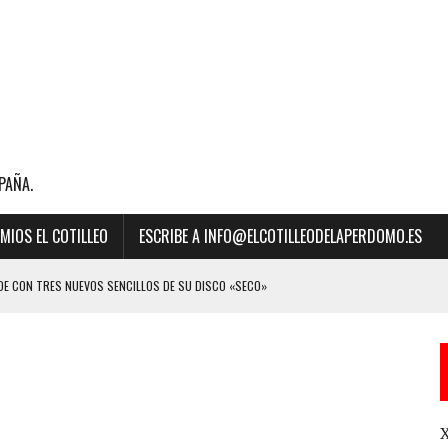
PAÑA.
MIOS EL COTILLEO
ESCRIBE A INFO@ELCOTILLEODELAPERDOMO.ES
E CON TRES NUEVOS SENCILLOS DE SU DISCO «SECO»
BILLBOARD DE LA MÚSICA 2023 A “MEJOR CANCIÓN LATINA” POR SU ÉXITO