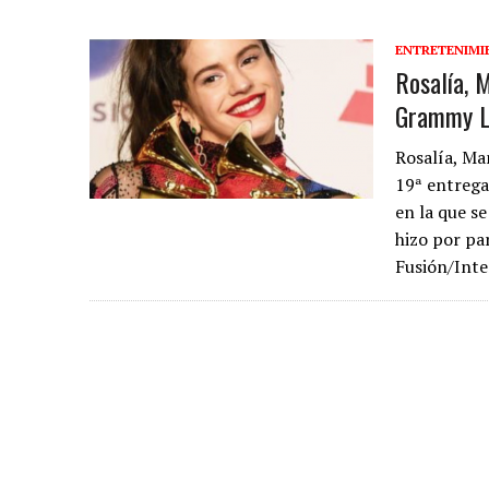
31 MARZO, 2023
|
GRUPO NICHE ANUNCIA SUS FECHAS EN EUROPA
6 MARZO, 2023
|
MADRID SE RINDE AL CABALLERO DE LA SALSA
ENTRETENIMI
Rosalía, 
9 FEBRERO, 2023
|
FELIPE PELÁEZ, EL PRÍNCIPE DEL VALLENATO EN LA
Grammy L
31 ENERO, 2023
|
FOTOS X GALA DE PREMIOS EL COTILLEO 2023
30 ENERO, 2023
|
ALFOMBRA ROJA
Rosalía, Ma
19ª entrega
29 ENERO, 2023
|
FRANCY “LA REINA DE LA CANTINA” INVITADA SORPR
en la que se
29 ENERO, 2023
|
10 PERSONAS DE LOS 10 AÑOS
hizo por pa
13 DICIEMBRE, 2022
|
NOMINADOS X GALA PREMIOS EL COTILLEO 202
Fusión/Inte
28 ABRIL, 2022
|
NOA SÁNCHEZ “LA MUÑEKA” PRESENTA SU DESBARA
20 ABRIL, 2022
|
“AHORA QUE TE VAS” LO NUEVO DE FRANCY LA REINA
10 ABRIL, 2022
|
ANDY RIVERA ACTÚA EL 29 DE ABRIL EN MADRID!
30 ENERO, 2022
|
LOS MEJORES VESTIDOS DE LA GALA
30 ENERO, 2022
|
IX GALA LOS QUE GANARON!
5 FEBRERO, 2021
|
ESTE LUNES, 15 DE FEBRERO A LAS 10 AM EN EL C