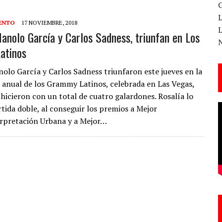
ENTO
17 NOVIEMBRE, 2018
Manolo García y Carlos Sadness, triunfan en Los
 CANTERA ESTE 17 DE MARZO
atinos
nolo García y Carlos Sadness triunfaron este jueves en la
 anual de los Grammy Latinos, celebrada en Las Vegas,
ESA EN LA X GALA DE LOS PREMIOS EL COTILLEO
 hicieron con un total de cuatro galardones. Rosalía lo
rtida doble, al conseguir los premios a Mejor
3
rpretación Urbana y a Mejor…
TE!
 DE LA CANTINA!
ANAL DE SANDRA LORENA PERDOMO EN YOUTUBE, «EL COTILLEO DE LA PERDOMO