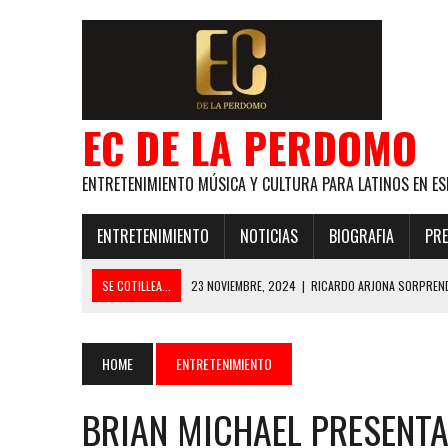
EC DE LA PERDOMO
ENTRETENIMIENTO MÚSICA Y CULTURA PARA LATINOS EN ES
ENTRETENIMIENTO
NOTICIAS
BIOGRAFIA
PRE
SE COTILLEA...
23 NOVIEMBRE, 2024
|
RICARDO ARJONA SORPREND
29 ENERO, 2024
|
LOS MAS GUAPOS!
28 ENERO, 2024
|
GANADORES PREMIOS EL COTILLEO 2024
HOME
ENTRETENIMIENTO
21 NOVIEMBRE, 2023
|
ESLABON ARMADO SE LLEVA A CASA EL PREMIO 
BRIAN MICHAEL PRESENT
GLOBAL ELLA BAILA SOLA