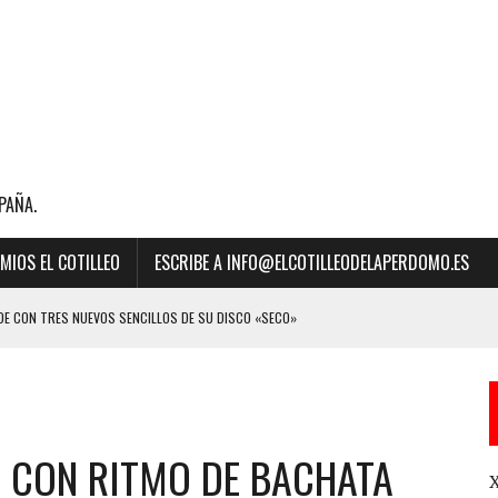
PAÑA.
MIOS EL COTILLEO
ESCRIBE A INFO@ELCOTILLEODELAPERDOMO.ES
E CON TRES NUEVOS SENCILLOS DE SU DISCO «SECO»
BILLBOARD DE LA MÚSICA 2023 A “MEJOR CANCIÓN LATINA” POR SU ÉXITO
A CON RITMO DE BACHATA