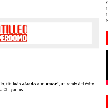
 CANTERA ESTE 17 DE MARZO
ESA EN LA X GALA DE LOS PREMIOS EL COTILLEO
3
TE!
 DE LA CANTINA!
llo, titulado
«Atado a tu amor”
, un remix del éxito
ina Chayanne.
ANAL DE SANDRA LORENA PERDOMO EN YOUTUBE, «EL COTILLEO DE LA PERDOMO