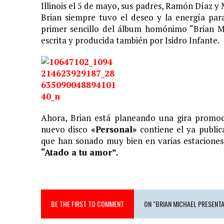
Illinois el 5 de mayo, sus padres, Ramón Díaz y 
11 JUNIO, 2020
|
ARJONA CUENTA LA HISTORIA DE ¨LA MAMÁ DE MOISÉ
Brian siempre tuvo el deseo y la energía par
primer sencillo del álbum homónimo “Brian M
7 JUNIO, 2020
|
EL COTILLEO 08/06/2020
escrita y producida también por Isidro Infante.
2 FEBRERO, 2026
|
XIII GALA DE LOS PREMIOS
1 FEBRERO, 2026
|
GANADORES XIII PREMIOS EL COTILLEO 25/26
3 FEBRERO, 2025
|
LOS MÁS GUAP@S 2025
2 DICIEMBRE, 2024
|
NOMINADOS XII PREMIOS EL COTILLEO
23 NOVIEMBRE, 2024
|
PREMIOS EL COTILLEO 24-25
Ahora, Brian está planeando una gira promoc
nuevo disco
«Personal»
contiene el ya public
28 ENERO, 2024
|
LOS ARTISTAS INVITADOS
que han sonado muy bien en varias estaciones
1 FEBRERO, 2025
|
LA NOCHE DE LOS MEJORES
“Atado a tu amor”.
BE THE FIRST TO COMMENT
ON "BRIAN MICHAEL PRESENT