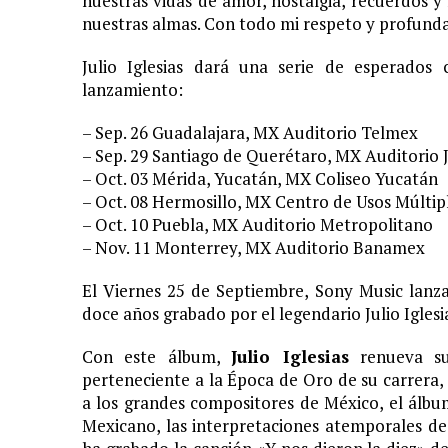
nuestras vidas de amor, nostalgia, recuerdos y
nuestras almas. Con todo mi respeto y profun
11 JUNIO, 2020
|
ARJONA CUENTA LA HISTORIA DE ¨LA MAMÁ DE MOISÉ
Julio Iglesias dará una serie de esperado
7 JUNIO, 2020
|
EL COTILLEO 08/06/2020
lanzamiento:
2 FEBRERO, 2026
|
XIII GALA DE LOS PREMIOS
– Sep. 26 Guadalajara, MX Auditorio Telmex
1 FEBRERO, 2026
|
GANADORES XIII PREMIOS EL COTILLEO 25/26
– Sep. 29 Santiago de Querétaro, MX Auditorio
3 FEBRERO, 2025
|
LOS MÁS GUAP@S 2025
– Oct. 03 Mérida, Yucatán, MX Coliseo Yucatán
2 DICIEMBRE, 2024
|
NOMINADOS XII PREMIOS EL COTILLEO
– Oct. 08 Hermosillo, MX Centro de Usos Múltip
– Oct. 10 Puebla, MX Auditorio Metropolitano
23 NOVIEMBRE, 2024
|
PREMIOS EL COTILLEO 24-25
– Nov. 11 Monterrey, MX Auditorio Banamex
28 ENERO, 2024
|
LOS ARTISTAS INVITADOS
El Viernes 25 de Septiembre, Sony Music lanz
1 FEBRERO, 2025
|
LA NOCHE DE LOS MEJORES
doce años grabado por el legendario Julio Iglesi
Con este álbum,
Julio Iglesias
renueva su
perteneciente a la Época de Oro de su carrera,
a los grandes compositores de México, el álbu
Mexicano, las interpretaciones atemporales de J