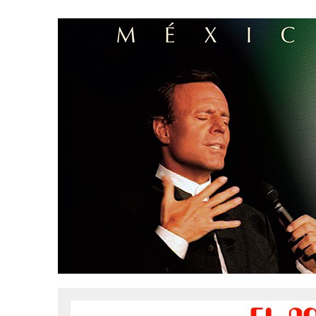
31 MARZO, 2023
|
GRUPO NICHE ANUNCIA SUS FECHAS EN EUROPA
6 MARZO, 2023
|
MADRID SE RINDE AL CABALLERO DE LA SALSA
9 FEBRERO, 2023
|
FELIPE PELÁEZ, EL PRÍNCIPE DEL VALLENATO EN LA
31 ENERO, 2023
|
FOTOS X GALA DE PREMIOS EL COTILLEO 2023
30 ENERO, 2023
|
ALFOMBRA ROJA
29 ENERO, 2023
|
FRANCY “LA REINA DE LA CANTINA” INVITADA SORPR
29 ENERO, 2023
|
10 PERSONAS DE LOS 10 AÑOS
13 DICIEMBRE, 2022
|
NOMINADOS X GALA PREMIOS EL COTILLEO 202
28 ABRIL, 2022
|
NOA SÁNCHEZ “LA MUÑEKA” PRESENTA SU DESBARA
20 ABRIL, 2022
|
“AHORA QUE TE VAS” LO NUEVO DE FRANCY LA REINA
10 ABRIL, 2022
|
ANDY RIVERA ACTÚA EL 29 DE ABRIL EN MADRID!
30 ENERO, 2022
|
LOS MEJORES VESTIDOS DE LA GALA
30 ENERO, 2022
|
IX GALA LOS QUE GANARON!
5 FEBRERO, 2021
|
ESTE LUNES, 15 DE FEBRERO A LAS 10 AM EN EL C