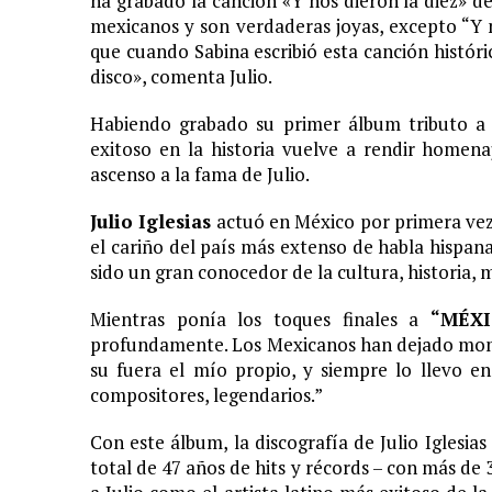
ha grabado la canción «Y nos dieron la diez» d
mexicanos y son verdaderas joyas, excepto “Y n
que cuando Sabina escribió esta canción histór
disco», comenta Julio.
Habiendo grabado su primer álbum tributo a 
exitoso en la historia vuelve a rendir homen
ascenso a la fama de Julio.
Julio Iglesias
actuó en México por primera vez 
el cariño del país más extenso de habla hispan
sido un gran conocedor de la cultura, historia,
Mientras ponía los toques finales a
“MÉXI
profundamente. Los Mexicanos han dejado mome
su fuera el mío propio, y siempre lo llevo en
compositores, legendarios.”
Con este álbum, la discografía de Julio Iglesias
total de 47 años de hits y récords – con más de