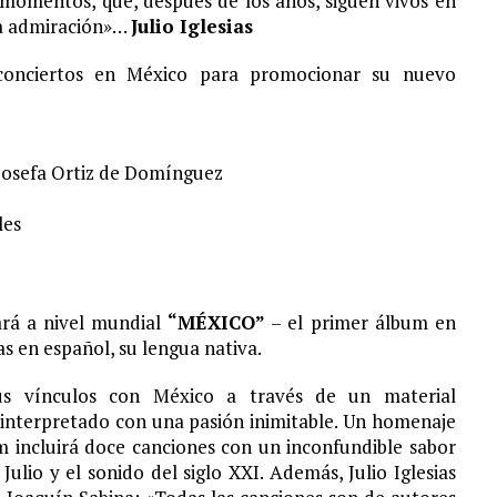
 momentos, que, después de los años, siguen vivos en
da admiración»…
Julio Iglesias
S¨.
s conciertos en México para promocionar su nuevo
 Josefa Ortiz de Domínguez
les
ará a nivel mundial
“MÉXICO”
– el primer álbum en
as en español, su lengua nativa.
s vínculos con México a través de un material
 interpretado con una pasión inimitable. Un homenaje
m incluirá doce canciones con un inconfundible sabor
ulio y el sonido del siglo XXI. Además, Julio Iglesias