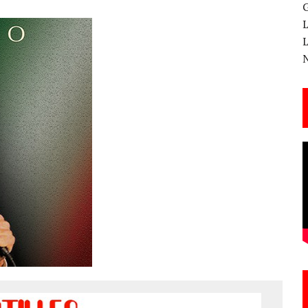
 CANTERA ESTE 17 DE MARZO
ESA EN LA X GALA DE LOS PREMIOS EL COTILLEO
3
TE!
 DE LA CANTINA!
ANAL DE SANDRA LORENA PERDOMO EN YOUTUBE, «EL COTILLEO DE LA PERDOMO