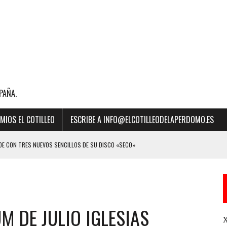
PAÑA.
MIOS EL COTILLEO
ESCRIBE A INFO@ELCOTILLEODELAPERDOMO.ES
E CON TRES NUEVOS SENCILLOS DE SU DISCO «SECO»
BILLBOARD DE LA MÚSICA 2023 A “MEJOR CANCIÓN LATINA” POR SU ÉXITO
M DE JULIO IGLESIAS