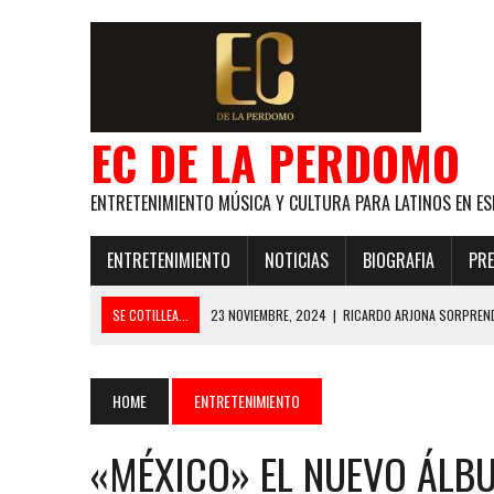
EC DE LA PERDOMO
ENTRETENIMIENTO MÚSICA Y CULTURA PARA LATINOS EN ES
ENTRETENIMIENTO
NOTICIAS
BIOGRAFIA
PRE
SE COTILLEA...
23 NOVIEMBRE, 2024
|
RICARDO ARJONA SORPREND
29 ENERO, 2024
|
LOS MAS GUAPOS!
28 ENERO, 2024
|
GANADORES PREMIOS EL COTILLEO 2024
HOME
ENTRETENIMIENTO
21 NOVIEMBRE, 2023
|
ESLABON ARMADO SE LLEVA A CASA EL PREMIO 
«MÉXICO» EL NUEVO ÁLBU
GLOBAL ELLA BAILA SOLA