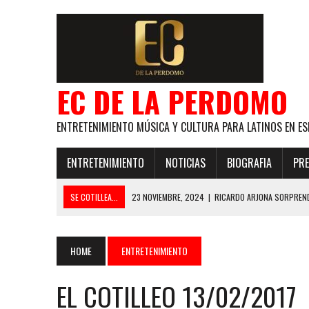
EC DE LA PERDOMO
ENTRETENIMIENTO MÚSICA Y CULTURA PARA LATINOS EN ES
ENTRETENIMIENTO
NOTICIAS
BIOGRAFIA
PRE
SE COTILLEA...
23 NOVIEMBRE, 2024
|
RICARDO ARJONA SORPREND
29 ENERO, 2024
|
LOS MAS GUAPOS!
28 ENERO, 2024
|
GANADORES PREMIOS EL COTILLEO 2024
HOME
ENTRETENIMIENTO
21 NOVIEMBRE, 2023
|
ESLABON ARMADO SE LLEVA A CASA EL PREMIO 
EL COTILLEO 13/02/2017
GLOBAL ELLA BAILA SOLA