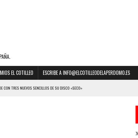
PAÑA.
MIOS EL COTILLEO
ESCRIBE A INFO@ELCOTILLEODELAPERDOMO.ES
E CON TRES NUEVOS SENCILLOS DE SU DISCO «SECO»
BILLBOARD DE LA MÚSICA 2023 A “MEJOR CANCIÓN LATINA” POR SU ÉXITO