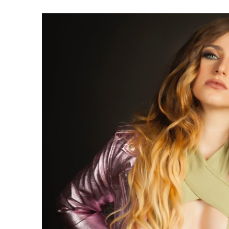
31 MARZO, 2023
|
GRUPO NICHE ANUNCIA SUS FECHAS EN EUROPA
6 MARZO, 2023
|
MADRID SE RINDE AL CABALLERO DE LA SALSA
9 FEBRERO, 2023
|
FELIPE PELÁEZ, EL PRÍNCIPE DEL VALLENATO EN LA
31 ENERO, 2023
|
FOTOS X GALA DE PREMIOS EL COTILLEO 2023
30 ENERO, 2023
|
ALFOMBRA ROJA
29 ENERO, 2023
|
FRANCY “LA REINA DE LA CANTINA” INVITADA SORPR
29 ENERO, 2023
|
10 PERSONAS DE LOS 10 AÑOS
13 DICIEMBRE, 2022
|
NOMINADOS X GALA PREMIOS EL COTILLEO 202
28 ABRIL, 2022
|
NOA SÁNCHEZ “LA MUÑEKA” PRESENTA SU DESBARA
20 ABRIL, 2022
|
“AHORA QUE TE VAS” LO NUEVO DE FRANCY LA REINA
10 ABRIL, 2022
|
ANDY RIVERA ACTÚA EL 29 DE ABRIL EN MADRID!
30 ENERO, 2022
|
LOS MEJORES VESTIDOS DE LA GALA
30 ENERO, 2022
|
IX GALA LOS QUE GANARON!
5 FEBRERO, 2021
|
ESTE LUNES, 15 DE FEBRERO A LAS 10 AM EN EL C