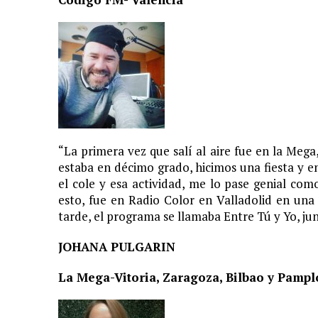
11 JUNIO, 2020
|
ARJONA CUENTA LA HISTORIA DE ¨LA MAMÁ DE MOISÉ
7 JUNIO, 2020
|
EL COTILLEO 08/06/2020
2 FEBRERO, 2026
|
XIII GALA DE LOS PREMIOS
1 FEBRERO, 2026
|
GANADORES XIII PREMIOS EL COTILLEO 25/26
3 FEBRERO, 2025
|
LOS MÁS GUAP@S 2025
2 DICIEMBRE, 2024
|
NOMINADOS XII PREMIOS EL COTILLEO
“La primera vez que salí al aire fue en la Mega
23 NOVIEMBRE, 2024
|
PREMIOS EL COTILLEO 24-25
estaba en décimo grado, hicimos una fiesta y 
el cole y esa actividad, me lo pase genial co
28 ENERO, 2024
|
LOS ARTISTAS INVITADOS
esto, fue en Radio Color en Valladolid en una
1 FEBRERO, 2025
|
LA NOCHE DE LOS MEJORES
tarde, el programa se llamaba Entre Tú y Yo, j
JOHANA PULGARIN
La Mega-Vitoria, Zaragoza, Bilbao y Pampl