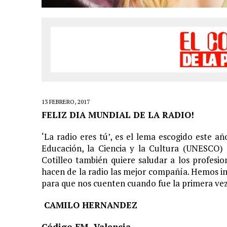
LIVE»
1 FEBRERO, 2021
|
EL COTILLEO 01/02/2021
24 ENERO, 2021
|
EL COTILLEO 25/01/2021
18 ENERO, 2021
|
EL COTILLEO 18/01/2021
23 NOVIEMBRE, 2020
|
EL COTILLEO 23/11/2020
16 NOVIEMBRE, 2020
|
EL COTILLEO 16/11/2020
13 FEBRERO, 2017
2 NOVIEMBRE, 2020
|
EL COTILLEO 03/11/2020
FELIZ DIA MUNDIAL DE LA RADIO!
30 OCTUBRE, 2020
|
HERENCIA HISPANA
‘La radio eres tú’, es el lema escogido este a
25 OCTUBRE, 2020
|
EL COTILLEO 26/10/2020
Educación, la Ciencia y la Cultura (UNESCO)
Cotilleo también quiere saludar a los profesi
18 OCTUBRE, 2020
|
EL COTILLEO 19/10/2020
hacen de la radio las mejor compañía. Hemos i
12 OCTUBRE, 2020
|
EL COTILLEO 12/10/2020
para que nos cuenten cuando fue la primera vez q
6 SEPTIEMBRE, 2020
|
EL COTILLEO 07/09/2020
CAMILO HERNANDEZ
26 JULIO, 2020
|
EL COTILLEO 27/07/2020
Código FM- Valencia
22 JUNIO, 2020
|
EL COTILLEO 22/06/2020