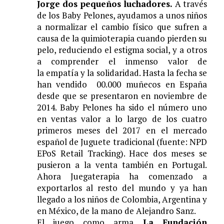
Jorge dos peque
ñ
os luchadores.
A trav
é
s
de los Baby Pelones, ayudamos a unos ni
ñ
os
a normalizar el cambio f
í
sico que sufren a
causa de la quimioterapia cuando pierden su
pelo, reduciendo el estigma social, y a otros
a comprender el inmenso valor de
la empat
í
a y la solidaridad. Hasta la fecha se
han vendido 00.000 mu
ñ
ecos en Espa
ñ
a
desde que se presentaron en noviembre de
2014. Baby Pelones ha sido el n
ú
mero uno
en ventas valor a lo largo de los cuatro
primeros meses del 2017 en el mercado
espa
ñ
ol de Juguete tradicional (fuente: NPD
EPoS Retail Tracking). Hace dos meses se
pusieron a la venta tambi
é
n en Portugal.
Ahora Juegaterapia ha comenzado a
exportarlos al resto del mundo y ya han
llegado a los ni
ñ
os de Colombia, Argentina y
en M
é
xico, de la mano de Alejandro Sanz.
El juego como arma
La Fundaci
ó
n