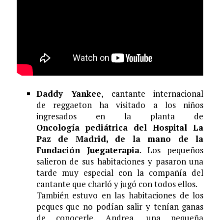
Daddy Yankee
, cantante internacional
de reggaeton ha visitado a los ni
ñ
os
ingresados en la planta de
Oncolog
í
a pedi
á
trica del Hospital La
Paz de Madrid, de la mano de la
Fundaci
ó
n Juegaterapia
. Los peque
ñ
os
salieron de sus habitaciones y pasaron una
tarde muy especial con la compa
ñí
a del
cantante que charl
ó
y jug
ó
con todos ellos.
Tambi
é
n estuvo en las habitaciones de los
peques que no pod
í
an salir y ten
í
an ganas
de conocerle. Andrea, una peque
ñ
a