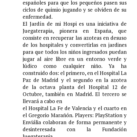
espa
ñ
oles para que los peque
ñ
os pasen sus
ciclos de quimio jugando y se olviden de su
enfermedad.
El Jard
í
n de mi Hospi
es una iniciativa de
Juegaterapia, pionera en Espa
ñ
a, que
consiste en
recuperar las azoteas en desuso
de los hospitales y convertirlas en jardines
para que todos los ni
ñ
os ingresados puedan
jugar al aire libre en un entorno verde y
l
ú
dico como cualquier ni
ñ
o. Ya ha
construido dos: el primero, en el Hospital La
Paz de Madrid y el segundo en la azotea
de la octava planta del Hospital 12 de
Octubre, tambi
é
n en Madrid. El tercero se
llevar
á
a cabo en
el Hospital La Fe de Valencia y el cuarto en
el Gregorio Mara
ñó
n. Players
: PlayStation y
Envi
á
lia colaboran de forma permanente y
desinteresada con la
Fundaci
ó
n
Juegaterapia.