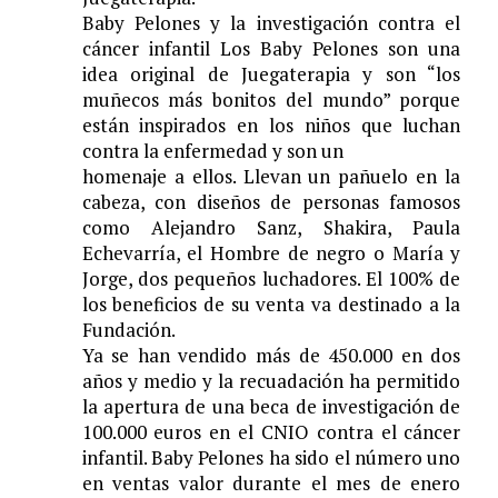
Baby Pelones y la investigaci
ó
n contra el
c
á
ncer infantil Los
Baby Pelones
son una
idea original de Juegaterapia y son “
los
mu
ñ
ecos m
á
s bonitos del
mundo”
porque
est
á
n inspirados en los ni
ñ
os que luchan
contra la enfermedad y son un
homenaje a ellos. Llevan un pa
ñ
uelo en la
cabeza, con dise
ñ
os de personas famosos
como Alejandro Sanz, Shakira, Paula
Echevarr
í
a, el Hombre de negro o Mar
í
a y
Jorge, dos peque
ñ
os luchadores. El 100% de
los beneficios de su venta va destinado a la
Fundaci
ó
n.
Ya se han vendido m
á
s de 450.000 en dos
a
ñ
os y medio y la recuadaci
ó
n ha permitido
la apertura de una
beca de investigaci
ó
n de
100.000 euros en el CNIO
contra el c
á
ncer
infantil. Baby Pelones ha sido el n
ú
mero uno
en ventas valor durante el mes de enero