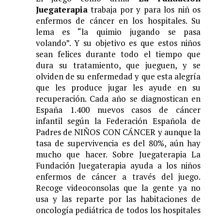
Juegaterapia
trabaja por y para los ni
ñ
os
enfermos de c
á
ncer en los hospitales. Su
lema es “la quimio jugando se pasa
volando”. Y su objetivo es que estos ni
ñ
os
sean felices durante todo el tiempo que
dura su tratamiento, que jueguen, y se
olviden de su enfermedad y que esta alegr
í
a
que les produce jugar les ayude en su
recuperaci
ó
n. Cada a
ñ
o se diagnostican en
Espa
ñ
a 1.400 nuevos casos de c
á
ncer
infantil seg
ú
n la Federaci
ó
n Espa
ñ
ola de
Padres de NI
Ñ
OS CON C
Á
NCER y aunque la
tasa de supervivencia es del 80%, a
ú
n hay
mucho que hacer. Sobre Juegaterapia La
Fundaci
ó
n Juegaterapia
ayuda a los ni
ñ
os
enfermos de c
á
ncer a trav
é
s del juego.
Recoge videoconsolas que la gente ya no
usa y las reparte por las habitaciones de
oncolog
í
a pedi
á
trica de todos los hospitales