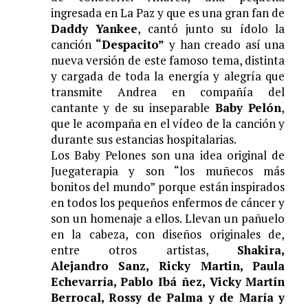
ingresada en La Paz y que es una gran fan de
Daddy Yankee
, cant
ó
junto su
í
dolo la
canci
ó
n
“Despacito”
y han creado as
í
una
nueva versi
ó
n de este famoso tema, distinta
y cargada de toda la energ
í
a y alegr
í
a que
transmite Andrea en compa
ñí
a del
cantante y de su inseparable
Baby Pel
ó
n
,
que le acompa
ñ
a en el v
í
deo de la canci
ó
n y
durante sus estancias hospitalarias.
Los
Baby Pelones
son una idea original de
Juegaterapia y son “
los mu
ñ
ecos
m
á
s
bonitos del mundo”
porque est
á
n inspirados
en todos los peque
ñ
os
enfermos de c
á
ncer y
son un homenaje a ellos. Llevan un pa
ñ
uelo
en la cabeza, con dise
ñ
os originales de,
entre otros artistas,
Shakira,
Alejandro Sanz, Ricky Martin, Paula
Echevarr
í
a, Pablo Ib
á ñ
ez, Vicky Mart
í
n
Berrocal, Rossy de Palma y de Mar
í
a y