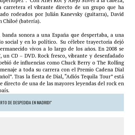
uperlópez”. Con Ariel Rot y Alejo Stivel a la cabeza,
 carretera el vibrante directo de un grupo que ha
tado rodeados por Julián Kanevsky (guitarra), David
n Chiloé (batería).
la banda sonora a una España que despertaba, a una
lo social y en lo político. Su célebre trayectoria dejó
rmanecido vivos a lo largo de los años. En 2008 se
”, un CD – DVD. Rock fresco, vibrante y desenfadado
 bebió de influencias como Chuck Berry o The Rolling
omenaje a toda su carrera con el Premio Cadena Dial
ñol”. Tras la fiesta de Dial, “Adiós Tequila Tour” está
te directo de una de las mayores leyendas del rock en
país.
RTO DE DESPEDIDA EN MADRID!"