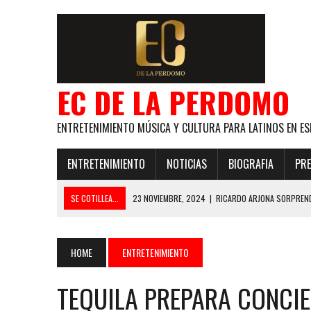
EC DE LA PERDOMO
ENTRETENIMIENTO MÚSICA Y CULTURA PARA LATINOS EN ES
ENTRETENIMIENTO
NOTICIAS
BIOGRAFIA
PRE
SE COTILLEA...
23 NOVIEMBRE, 2024
|
RICARDO ARJONA SORPREND
29 ENERO, 2024
|
LOS MAS GUAPOS!
28 ENERO, 2024
|
GANADORES PREMIOS EL COTILLEO 2024
HOME
ENTRETENIMIENTO
21 NOVIEMBRE, 2023
|
ESLABON ARMADO SE LLEVA A CASA EL PREMIO 
TEQUILA PREPARA CONCIE
GLOBAL ELLA BAILA SOLA