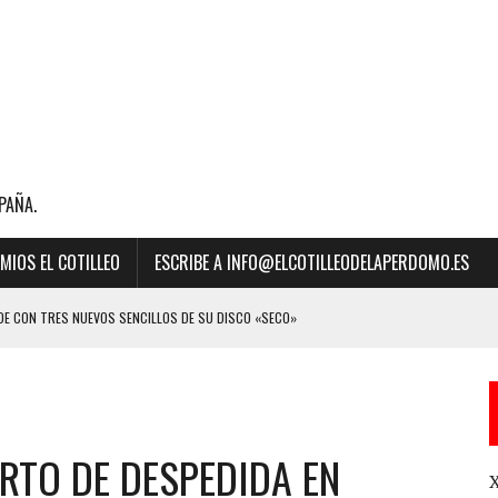
PAÑA.
MIOS EL COTILLEO
ESCRIBE A INFO@ELCOTILLEODELAPERDOMO.ES
E CON TRES NUEVOS SENCILLOS DE SU DISCO «SECO»
BILLBOARD DE LA MÚSICA 2023 A “MEJOR CANCIÓN LATINA” POR SU ÉXITO
RTO DE DESPEDIDA EN