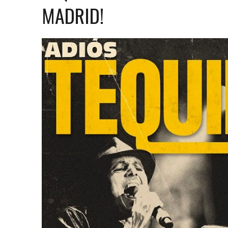
31 MARZO, 2023
|
GRUPO NICHE ANUNCIA SUS FECHAS EN EUROPA
MADRID!
6 MARZO, 2023
|
MADRID SE RINDE AL CABALLERO DE LA SALSA
9 FEBRERO, 2023
|
FELIPE PELÁEZ, EL PRÍNCIPE DEL VALLENATO EN LA
31 ENERO, 2023
|
FOTOS X GALA DE PREMIOS EL COTILLEO 2023
30 ENERO, 2023
|
ALFOMBRA ROJA
29 ENERO, 2023
|
FRANCY “LA REINA DE LA CANTINA” INVITADA SORPR
29 ENERO, 2023
|
10 PERSONAS DE LOS 10 AÑOS
13 DICIEMBRE, 2022
|
NOMINADOS X GALA PREMIOS EL COTILLEO 202
28 ABRIL, 2022
|
NOA SÁNCHEZ “LA MUÑEKA” PRESENTA SU DESBARA
20 ABRIL, 2022
|
“AHORA QUE TE VAS” LO NUEVO DE FRANCY LA REINA
10 ABRIL, 2022
|
ANDY RIVERA ACTÚA EL 29 DE ABRIL EN MADRID!
30 ENERO, 2022
|
LOS MEJORES VESTIDOS DE LA GALA
30 ENERO, 2022
|
IX GALA LOS QUE GANARON!
5 FEBRERO, 2021
|
ESTE LUNES, 15 DE FEBRERO A LAS 10 AM EN EL C