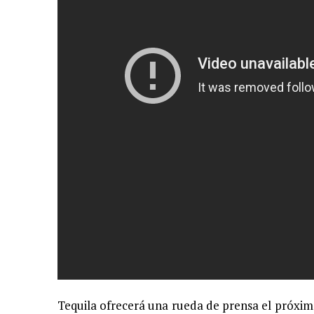
11 JUNIO, 2020
|
ARJONA CUENTA LA HISTORIA DE ¨LA MAMÁ DE MOISÉ
7 JUNIO, 2020
|
EL COTILLEO 08/06/2020
2 FEBRERO, 2026
|
XIII GALA DE LOS PREMIOS
1 FEBRERO, 2026
|
GANADORES XIII PREMIOS EL COTILLEO 25/26
3 FEBRERO, 2025
|
LOS MÁS GUAP@S 2025
2 DICIEMBRE, 2024
|
NOMINADOS XII PREMIOS EL COTILLEO
23 NOVIEMBRE, 2024
|
PREMIOS EL COTILLEO 24-25
28 ENERO, 2024
|
LOS ARTISTAS INVITADOS
1 FEBRERO, 2025
|
LA NOCHE DE LOS MEJORES
Tequila ofrecerá una rueda de prensa el próxi