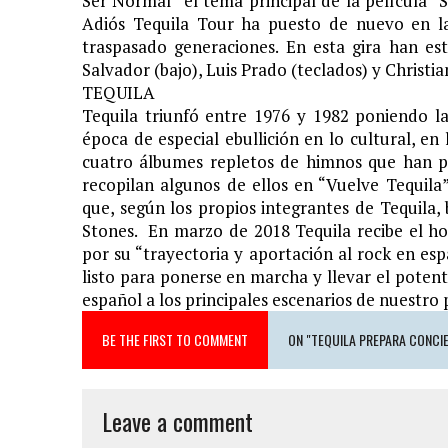
Ser Normal” el tema principal de la película “S
Adiós Tequila Tour ha puesto de nuevo en la
traspasado generaciones. En esta gira han es
Salvador (bajo), Luis Prado (teclados) y Christia
TEQUILA
Tequila triunfó entre 1976 y 1982 poniendo 
época de especial ebullición en lo cultural, en 
cuatro álbumes repletos de himnos que han pe
recopilan algunos de ellos en “Vuelve Tequila
que, según los propios integrantes de Tequila,
Stones. En marzo de 2018 Tequila recibe el h
por su “trayectoria y aportación al rock en espa
listo para ponerse en marcha y llevar el poten
español a los principales escenarios de nuestro 
BE THE FIRST TO COMMENT
ON "TEQUILA PREPARA CONCIE
Leave a comment