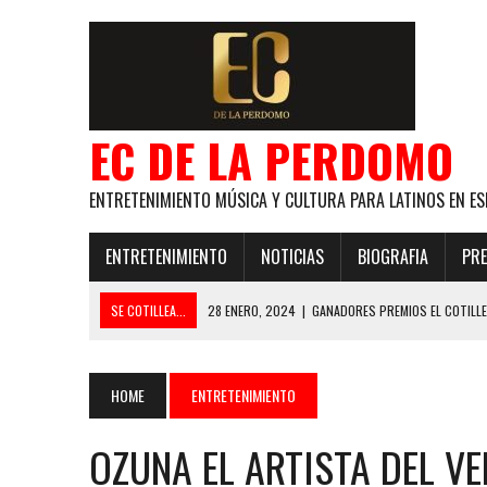
EC DE LA PERDOMO
ENTRETENIMIENTO MÚSICA Y CULTURA PARA LATINOS EN ES
ENTRETENIMIENTO
NOTICIAS
BIOGRAFIA
PRE
SE COTILLEA...
28 ENERO, 2024
|
GANADORES PREMIOS EL COTILL
21 NOVIEMBRE, 2023
|
ESLABON ARMADO SE LLEVA A CASA EL PREMIO 
GLOBAL ELLA BAILA SOLA
HOME
ENTRETENIMIENTO
31 MARZO, 2023
|
GRUPO NICHE ANUNCIA SUS FECHAS EN EUROPA
OZUNA EL ARTISTA DEL V
6 MARZO, 2023
|
MADRID SE RINDE AL CABALLERO DE LA SALSA