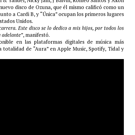
in & Yandel, Nicky Jam, J Balvin, Romeo Santos y Akon
l nuevo disco de Ozuna, que él mismo calificó como un
nto a Cardi B, y “Única” ocupan los primeros lugares
Estados Unidos.
arrera. Este disco se lo dedico a mis hijos, por todos los
a adelante”
, manifestó.
onible en las plataformas digitales de música más
 totalidad de “Aura” en Apple Music, Spotify, Tidal y