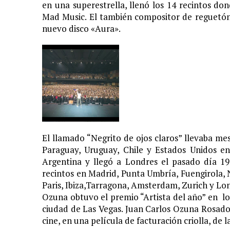
en una superestrella, llenó los 14 recintos d
Mad Music. El también compositor de reguetón
2 FEBRERO, 2026
|
XIII GALA DE LOS PREMIOS
nuevo disco «Aura».
1 FEBRERO, 2026
|
GANADORES XIII PREMIOS EL COTILLEO 25/26
3 FEBRERO, 2025
|
LOS MÁS GUAP@S 2025
2 DICIEMBRE, 2024
|
NOMINADOS XII PREMIOS EL COTILLEO
23 NOVIEMBRE, 2024
|
PREMIOS EL COTILLEO 24-25
28 ENERO, 2024
|
LOS ARTISTAS INVITADOS
1 FEBRERO, 2025
|
LA NOCHE DE LOS MEJORES
23 NOVIEMBRE, 2024
|
RICARDO ARJONA SORPRENDE CON TRES NUEV
El llamado “Negrito de ojos claros” llevaba me
Paraguay, Uruguay, Chile y Estados Unidos en
29 ENERO, 2024
|
LOS MAS GUAPOS!
Argentina y llegó a Londres el pasado día 19
recintos en Madrid, Punta Umbría, Fuengirola, 
Paris, Ibiza,Tarragona, Amsterdam, Zurich y Lo
Ozuna obtuvo el premio “Artista del año” en
l
ciudad de Las Vegas. Juan Carlos Ozuna Rosado,
cine, en una película de facturación criolla, de