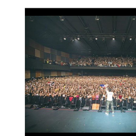
9 FEBRERO, 2023
|
FELIPE PELÁEZ, EL PRÍNCIPE DEL VALLENATO EN LA
31 ENERO, 2023
|
FOTOS X GALA DE PREMIOS EL COTILLEO 2023
30 ENERO, 2023
|
ALFOMBRA ROJA
29 ENERO, 2023
|
FRANCY “LA REINA DE LA CANTINA” INVITADA SORPR
29 ENERO, 2023
|
10 PERSONAS DE LOS 10 AÑOS
13 DICIEMBRE, 2022
|
NOMINADOS X GALA PREMIOS EL COTILLEO 202
28 ABRIL, 2022
|
NOA SÁNCHEZ “LA MUÑEKA” PRESENTA SU DESBARA
20 ABRIL, 2022
|
“AHORA QUE TE VAS” LO NUEVO DE FRANCY LA REINA
10 ABRIL, 2022
|
ANDY RIVERA ACTÚA EL 29 DE ABRIL EN MADRID!
30 ENERO, 2022
|
LOS MEJORES VESTIDOS DE LA GALA
30 ENERO, 2022
|
IX GALA LOS QUE GANARON!
5 FEBRERO, 2021
|
ESTE LUNES, 15 DE FEBRERO A LAS 10 AM EN EL C
LIVE»
1 FEBRERO, 2021
|
EL COTILLEO 01/02/2021