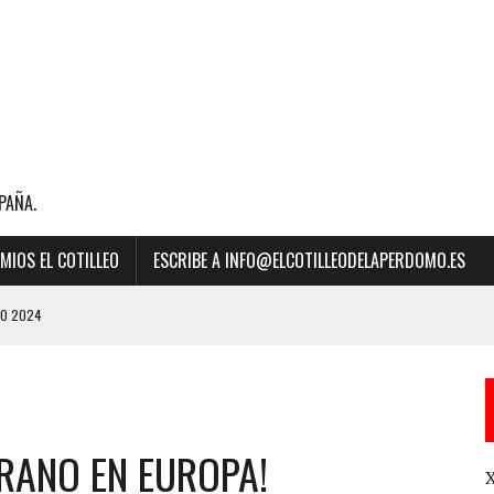
PAÑA.
MIOS EL COTILLEO
ESCRIBE A INFO@ELCOTILLEODELAPERDOMO.ES
EO 2024
BILLBOARD DE LA MÚSICA 2023 A “MEJOR CANCIÓN LATINA” POR SU ÉXITO
ERANO EN EUROPA!