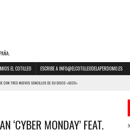
PAÑA.
MIOS EL COTILLEO
ESCRIBE A INFO@ELCOTILLEODELAPERDOMO.ES
E CON TRES NUEVOS SENCILLOS DE SU DISCO «SECO»
BILLBOARD DE LA MÚSICA 2023 A “MEJOR CANCIÓN LATINA” POR SU ÉXITO
AN ‘CYBER MONDAY’ FEAT.