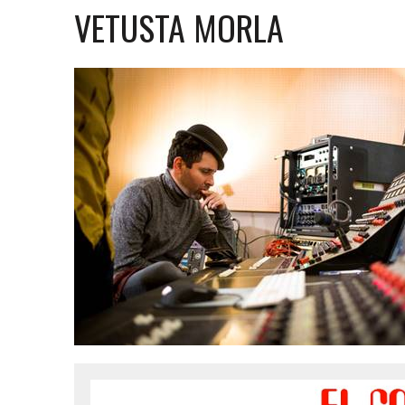
31 MARZO, 2023
|
GRUPO NICHE ANUNCIA SUS FECHAS EN EUROPA
VETUSTA MORLA
6 MARZO, 2023
|
MADRID SE RINDE AL CABALLERO DE LA SALSA
9 FEBRERO, 2023
|
FELIPE PELÁEZ, EL PRÍNCIPE DEL VALLENATO EN LA
31 ENERO, 2023
|
FOTOS X GALA DE PREMIOS EL COTILLEO 2023
30 ENERO, 2023
|
ALFOMBRA ROJA
29 ENERO, 2023
|
FRANCY “LA REINA DE LA CANTINA” INVITADA SORPR
29 ENERO, 2023
|
10 PERSONAS DE LOS 10 AÑOS
13 DICIEMBRE, 2022
|
NOMINADOS X GALA PREMIOS EL COTILLEO 202
28 ABRIL, 2022
|
NOA SÁNCHEZ “LA MUÑEKA” PRESENTA SU DESBARA
20 ABRIL, 2022
|
“AHORA QUE TE VAS” LO NUEVO DE FRANCY LA REINA
10 ABRIL, 2022
|
ANDY RIVERA ACTÚA EL 29 DE ABRIL EN MADRID!
30 ENERO, 2022
|
LOS MEJORES VESTIDOS DE LA GALA
30 ENERO, 2022
|
IX GALA LOS QUE GANARON!
5 FEBRERO, 2021
|
ESTE LUNES, 15 DE FEBRERO A LAS 10 AM EN EL C