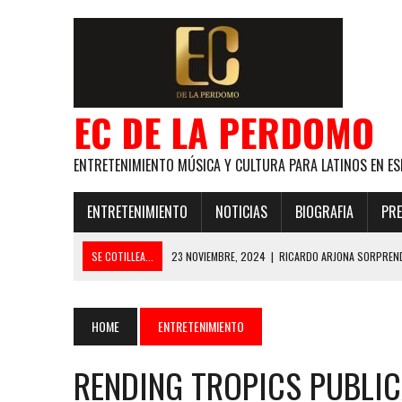
EC DE LA PERDOMO
ENTRETENIMIENTO MÚSICA Y CULTURA PARA LATINOS EN ES
ENTRETENIMIENTO
NOTICIAS
BIOGRAFIA
PRE
SE COTILLEA...
23 NOVIEMBRE, 2024
|
RICARDO ARJONA SORPREND
29 ENERO, 2024
|
LOS MAS GUAPOS!
28 ENERO, 2024
|
GANADORES PREMIOS EL COTILLEO 2024
HOME
ENTRETENIMIENTO
21 NOVIEMBRE, 2023
|
ESLABON ARMADO SE LLEVA A CASA EL PREMIO 
RENDING TROPICS PUBLIC
GLOBAL ELLA BAILA SOLA