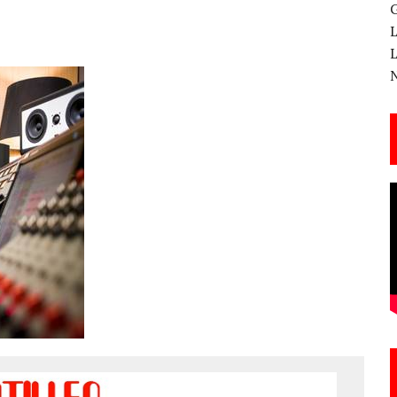
 CANTERA ESTE 17 DE MARZO
ESA EN LA X GALA DE LOS PREMIOS EL COTILLEO
3
TE!
 DE LA CANTINA!
ANAL DE SANDRA LORENA PERDOMO EN YOUTUBE, «EL COTILLEO DE LA PERDOMO