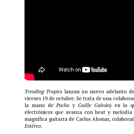
11 JUNIO, 2020
|
ARJONA CUENTA LA HISTORIA DE ¨LA MAMÁ DE MOISÉ
7 JUNIO, 2020
|
EL COTILLEO 08/06/2020
2 FEBRERO, 2026
|
XIII GALA DE LOS PREMIOS
1 FEBRERO, 2026
|
GANADORES XIII PREMIOS EL COTILLEO 25/26
3 FEBRERO, 2025
|
LOS MÁS GUAP@S 2025
2 DICIEMBRE, 2024
|
NOMINADOS XII PREMIOS EL COTILLEO
23 NOVIEMBRE, 2024
|
PREMIOS EL COTILLEO 24-25
28 ENERO, 2024
|
LOS ARTISTAS INVITADOS
1 FEBRERO, 2025
|
LA NOCHE DE LOS MEJORES
Trending Tropics
lanzan un nuevo adelanto de
viernes 19 de octubre. Se trata de una colabora
la mano de
Pucho
y
Guille Galván
) en lo q
electrónicos que avanza con beat y melodía 
magnífica guitarra de Carlos Alomar, colabor
Estéreo
.