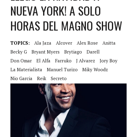
NUEVA YORK! A SOLO
HORAS DEL MAGNO SHOW
TOPICS:
Ala Jaza
Alcover
Alex Rose
Anitta
Becky G
Bryant Myers
Brytiago
Darell
Don Omar
El Alfa
Farruko
J Alvarez
Jory Boy
La Materialista
Manuel Turizo
Miky Woodz
Nio Garcia
Reik
Secreto