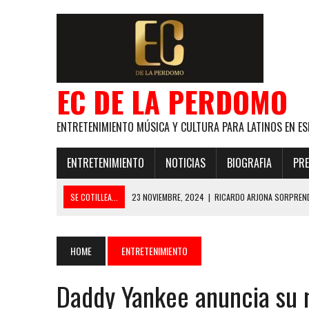
EC DE LA PERDOMO
ENTRETENIMIENTO MÚSICA Y CULTURA PARA LATINOS EN ES
ENTRETENIMIENTO
NOTICIAS
BIOGRAFIA
PRE
SE COTILLEA...
23 NOVIEMBRE, 2024
|
RICARDO ARJONA SORPREND
29 ENERO, 2024
|
LOS MAS GUAPOS!
28 ENERO, 2024
|
GANADORES PREMIOS EL COTILLEO 2024
HOME
ENTRETENIMIENTO
21 NOVIEMBRE, 2023
|
ESLABON ARMADO SE LLEVA A CASA EL PREMIO 
Daddy Yankee anuncia su 
GLOBAL ELLA BAILA SOLA