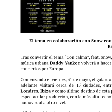
11 JUNIO, 2020
|
ARJONA CUENTA LA HISTORIA DE ¨LA MAMÁ DE MOISÉ
7 JUNIO, 2020
|
EL COTILLEO 08/06/2020
2 FEBRERO, 2026
|
XIII GALA DE LOS PREMIOS
1 FEBRERO, 2026
|
GANADORES XIII PREMIOS EL COTILLEO 25/26
El tema en colaboración con Snow cont
3 FEBRERO, 2025
|
LOS MÁS GUAP@S 2025
B
2 DICIEMBRE, 2024
|
NOMINADOS XII PREMIOS EL COTILLEO
Tras convertir el tema “Con calma”, feat. Snow,
23 NOVIEMBRE, 2024
|
PREMIOS EL COTILLEO 24-25
música urbana
Daddy Yankee
volverá a hacer 
28 ENERO, 2024
|
LOS ARTISTAS INVITADOS
conciertos por Europa.
1 FEBRERO, 2025
|
LA NOCHE DE LOS MEJORES
Comenzando el viernes, 31 de mayo, el galardo
adelante visitará cerca de 15 ciudades, ent
Londres, Ibiza
y como último destino de esta 
espectacular producción, con la más alta tecno
audiovisual a otro nivel.