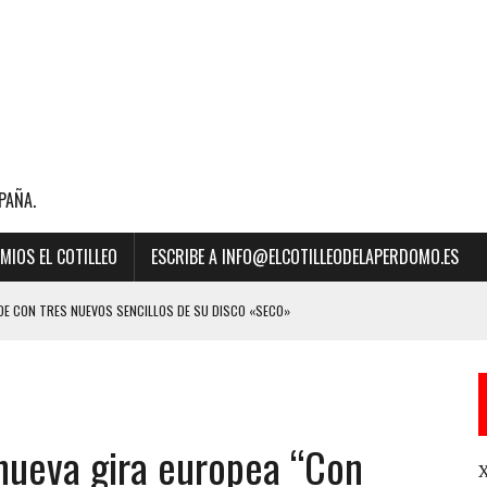
PAÑA.
MIOS EL COTILLEO
ESCRIBE A INFO@ELCOTILLEODELAPERDOMO.ES
E CON TRES NUEVOS SENCILLOS DE SU DISCO «SECO»
BILLBOARD DE LA MÚSICA 2023 A “MEJOR CANCIÓN LATINA” POR SU ÉXITO
nueva gira europea “Con