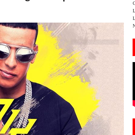
 CANTERA ESTE 17 DE MARZO
ESA EN LA X GALA DE LOS PREMIOS EL COTILLEO
3
TE!
 DE LA CANTINA!
ANAL DE SANDRA LORENA PERDOMO EN YOUTUBE, «EL COTILLEO DE LA PERDOMO