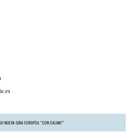
a
ic.es
SU NUEVA GIRA EUROPEA “CON CALMA”"