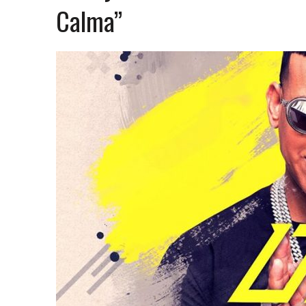
31 MARZO, 2023
|
GRUPO NICHE ANUNCIA SUS FECHAS EN EUROPA
Calma”
6 MARZO, 2023
|
MADRID SE RINDE AL CABALLERO DE LA SALSA
9 FEBRERO, 2023
|
FELIPE PELÁEZ, EL PRÍNCIPE DEL VALLENATO EN LA
31 ENERO, 2023
|
FOTOS X GALA DE PREMIOS EL COTILLEO 2023
30 ENERO, 2023
|
ALFOMBRA ROJA
29 ENERO, 2023
|
FRANCY “LA REINA DE LA CANTINA” INVITADA SORPR
29 ENERO, 2023
|
10 PERSONAS DE LOS 10 AÑOS
13 DICIEMBRE, 2022
|
NOMINADOS X GALA PREMIOS EL COTILLEO 202
28 ABRIL, 2022
|
NOA SÁNCHEZ “LA MUÑEKA” PRESENTA SU DESBARA
20 ABRIL, 2022
|
“AHORA QUE TE VAS” LO NUEVO DE FRANCY LA REINA
10 ABRIL, 2022
|
ANDY RIVERA ACTÚA EL 29 DE ABRIL EN MADRID!
30 ENERO, 2022
|
LOS MEJORES VESTIDOS DE LA GALA
30 ENERO, 2022
|
IX GALA LOS QUE GANARON!
5 FEBRERO, 2021
|
ESTE LUNES, 15 DE FEBRERO A LAS 10 AM EN EL C