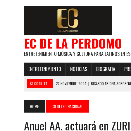
EC DE LA PERDOMO
ENTRETENIMIENTO MÚSICA Y CULTURA PARA LATINOS EN ES
ENTRETENIMIENTO
NOTICIAS
BIOGRAFIA
PRE
SE COTILLEA...
23 NOVIEMBRE, 2024
|
RICARDO ARJONA SORPREND
29 ENERO, 2024
|
LOS MAS GUAPOS!
28 ENERO, 2024
|
GANADORES PREMIOS EL COTILLEO 2024
HOME
COTILLEO NACIONAL
21 NOVIEMBRE, 2023
|
ESLABON ARMADO SE LLEVA A CASA EL PREMIO 
Anuel AA, actuará en ZUR
GLOBAL ELLA BAILA SOLA