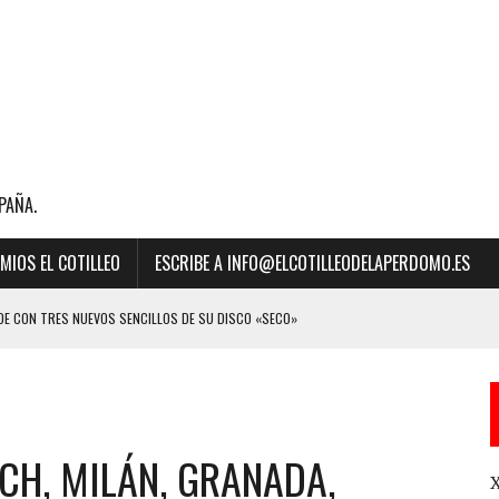
PAÑA.
MIOS EL COTILLEO
ESCRIBE A INFO@ELCOTILLEODELAPERDOMO.ES
E CON TRES NUEVOS SENCILLOS DE SU DISCO «SECO»
BILLBOARD DE LA MÚSICA 2023 A “MEJOR CANCIÓN LATINA” POR SU ÉXITO
ICH, MILÁN, GRANADA,