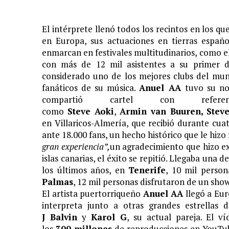
11 JUNIO, 2020
|
ARJONA CUENTA LA HISTORIA DE ¨LA MAMÁ DE MOISÉ
El intérprete llenó todos los recintos en los 
7 JUNIO, 2020
|
EL COTILLEO 08/06/2020
en Europa, sus actuaciones en tierras españo
2 FEBRERO, 2026
|
XIII GALA DE LOS PREMIOS
enmarcan en festivales multitudinarios, como e
con más de 12 mil asistentes a su primer 
1 FEBRERO, 2026
|
GANADORES XIII PREMIOS EL COTILLEO 25/26
considerado uno de los mejores clubs del mu
3 FEBRERO, 2025
|
LOS MÁS GUAP@S 2025
fanáticos de su música.
Anuel AA
tuvo su n
compartió cartel con refer
2 DICIEMBRE, 2024
|
NOMINADOS XII PREMIOS EL COTILLEO
como
Steve Aoki
,
Armin van Buuren, Stev
23 NOVIEMBRE, 2024
|
PREMIOS EL COTILLEO 24-25
en Villaricos-Almería, que recibió durante cu
ante 18.000 fans, un hecho histórico que le hizo f
28 ENERO, 2024
|
LOS ARTISTAS INVITADOS
gran experiencia”,
un agradecimiento que hizo e
1 FEBRERO, 2025
|
LA NOCHE DE LOS MEJORES
islas canarias, el éxito se repitió. Llegaba una
los últimos años, en
Tenerife
, 10 mil perso
Palmas
, 12 mil personas disfrutaron de un sho
El artista puertorriqueño
Anuel AA
llegó a Eu
interpreta junto a otras grandes estrellas
J Balvin
y
Karol G
, su actual pareja. El 
los
300 millones
de reproducciones en YouTu