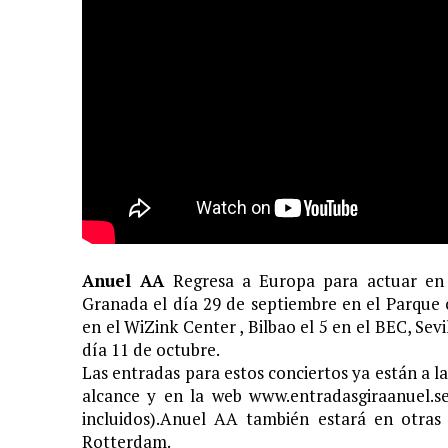
LIVE»
1 FEBRERO, 2021
|
EL COTILLEO 01/02/2021
24 ENERO, 2021
|
EL COTILLEO 25/01/2021
18 ENERO, 2021
|
EL COTILLEO 18/01/2021
23 NOVIEMBRE, 2020
|
EL COTILLEO 23/11/2020
16 NOVIEMBRE, 2020
|
EL COTILLEO 16/11/2020
2 NOVIEMBRE, 2020
|
EL COTILLEO 03/11/2020
30 OCTUBRE, 2020
|
HERENCIA HISPANA
Anuel AA
Regresa a Europa para actuar en v
25 OCTUBRE, 2020
|
EL COTILLEO 26/10/2020
Granada el día 29 de septiembre en el Parque 
18 OCTUBRE, 2020
|
EL COTILLEO 19/10/2020
en el WiZink Center , Bilbao el 5 en el BEC, Sevi
día 11 de octubre.
12 OCTUBRE, 2020
|
EL COTILLEO 12/10/2020
Las entradas para estos conciertos ya están a la
6 SEPTIEMBRE, 2020
|
EL COTILLEO 07/09/2020
alcance y en la web www.entradasgiraanuel.se
26 JULIO, 2020
|
EL COTILLEO 27/07/2020
incluidos).Anuel AA también estará en otras
Rotterdam.
22 JUNIO, 2020
|
EL COTILLEO 22/06/2020