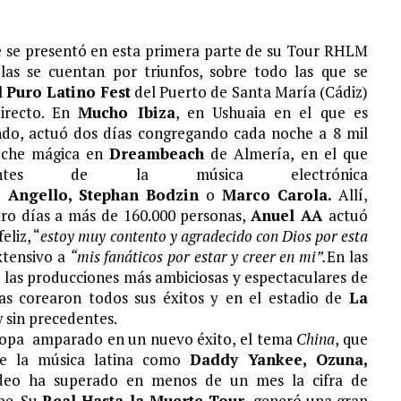
S¨.
que se presentó en esta primera parte de su Tour RHLM
las se cuentan por triunfos, sobre todo las que se
l
Puro Latino Fest
del Puerto de Santa María (Cádiz)
directo. En
Mucho Ibiza
, en Ushuaia en el que es
ndo, actuó dos días congregando cada noche a 8 mil
oche mágica en
Dreambeach
de Almería, en el que
entes de la música electrónica
e Angello, Stephan Bodzin
o
Marco Carola.
Allí,
atro días a más de 160.000 personas,
Anuel AA
actuó
eliz, “
estoy muy contento y agradecido con Dios por esta
xtensivo a
“mis fanáticos por estar y creer en mi”.
En las
 de las producciones más ambiciosas y espectaculares de
nas corearon todos sus éxitos y en el estadio de
La
w sin precedentes.
ropa amparado en un nuevo éxito, el tema
China
, que
 de la música latina como
Daddy Yankee, Ozuna,
vídeo ha superado en menos de un mes la cifra de
be. Su
Real Hasta la Muerte Tour
generó una gran