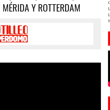
A, MÉRIDA Y ROTTERDAM
 CANTERA ESTE 17 DE MARZO
ESA EN LA X GALA DE LOS PREMIOS EL COTILLEO
3
TE!
 DE LA CANTINA!
ANAL DE SANDRA LORENA PERDOMO EN YOUTUBE, «EL COTILLEO DE LA PERDOMO