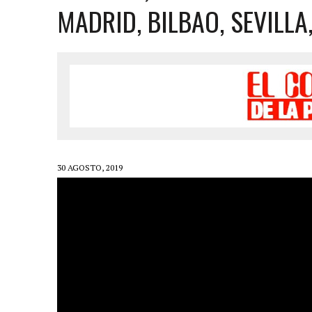
31 MARZO, 2023
|
GRUPO NICHE ANUNCIA SUS FECHAS EN EUROPA
MADRID, BILBAO, SEVILL
6 MARZO, 2023
|
MADRID SE RINDE AL CABALLERO DE LA SALSA
9 FEBRERO, 2023
|
FELIPE PELÁEZ, EL PRÍNCIPE DEL VALLENATO EN LA
31 ENERO, 2023
|
FOTOS X GALA DE PREMIOS EL COTILLEO 2023
30 ENERO, 2023
|
ALFOMBRA ROJA
29 ENERO, 2023
|
FRANCY “LA REINA DE LA CANTINA” INVITADA SORPR
29 ENERO, 2023
|
10 PERSONAS DE LOS 10 AÑOS
13 DICIEMBRE, 2022
|
NOMINADOS X GALA PREMIOS EL COTILLEO 202
30 AGOSTO, 2019
28 ABRIL, 2022
|
NOA SÁNCHEZ “LA MUÑEKA” PRESENTA SU DESBARA
20 ABRIL, 2022
|
“AHORA QUE TE VAS” LO NUEVO DE FRANCY LA REINA
10 ABRIL, 2022
|
ANDY RIVERA ACTÚA EL 29 DE ABRIL EN MADRID!
30 ENERO, 2022
|
LOS MEJORES VESTIDOS DE LA GALA
30 ENERO, 2022
|
IX GALA LOS QUE GANARON!
5 FEBRERO, 2021
|
ESTE LUNES, 15 DE FEBRERO A LAS 10 AM EN EL C