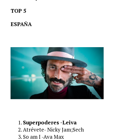
TOP 5
ESPAÑA
Superpoderes -Leiva
Atrévete- Nicky Jam;Sech
So am I -Ava Max