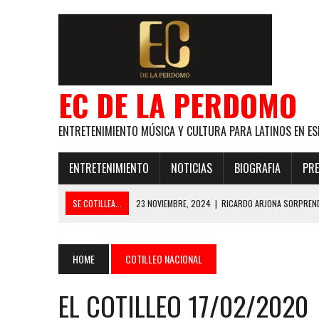
EC DE LA PERDOMO
ENTRETENIMIENTO MÚSICA Y CULTURA PARA LATINOS EN ES
ENTRETENIMIENTO
NOTICIAS
BIOGRAFIA
PRE
SE COTILLEA...
23 NOVIEMBRE, 2024
|
RICARDO ARJONA SORPREND
29 ENERO, 2024
|
LOS MAS GUAPOS!
28 ENERO, 2024
|
GANADORES PREMIOS EL COTILLEO 2024
HOME
COTILLEO NACIONAL
21 NOVIEMBRE, 2023
|
ESLABON ARMADO SE LLEVA A CASA EL PREMIO 
EL COTILLEO 17/02/2020
GLOBAL ELLA BAILA SOLA