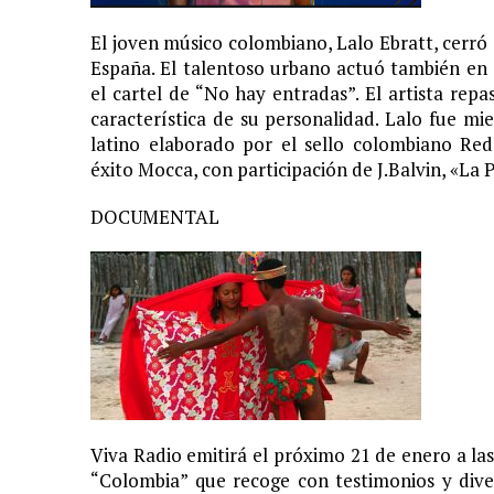
11 JUNIO, 2020
|
ARJONA CUENTA LA HISTORIA DE ¨LA MAMÁ DE MOISÉ
El joven músico colombiano, Lalo Ebratt, cerró 
España. El talentoso urbano actuó también en
7 JUNIO, 2020
|
EL COTILLEO 08/06/2020
el cartel de “No hay entradas”. El artista rep
2 FEBRERO, 2026
|
XIII GALA DE LOS PREMIOS
característica de su personalidad. Lalo fue mi
latino elaborado por el sello colombiano Red
1 FEBRERO, 2026
|
GANADORES XIII PREMIOS EL COTILLEO 25/26
éxito Mocca, con participación de J.Balvin, «La P
3 FEBRERO, 2025
|
LOS MÁS GUAP@S 2025
DOCUMENTAL
2 DICIEMBRE, 2024
|
NOMINADOS XII PREMIOS EL COTILLEO
23 NOVIEMBRE, 2024
|
PREMIOS EL COTILLEO 24-25
28 ENERO, 2024
|
LOS ARTISTAS INVITADOS
1 FEBRERO, 2025
|
LA NOCHE DE LOS MEJORES
Viva Radio emitirá el próximo 21 de enero a l
“Colombia” que recoge con testimonios y diver