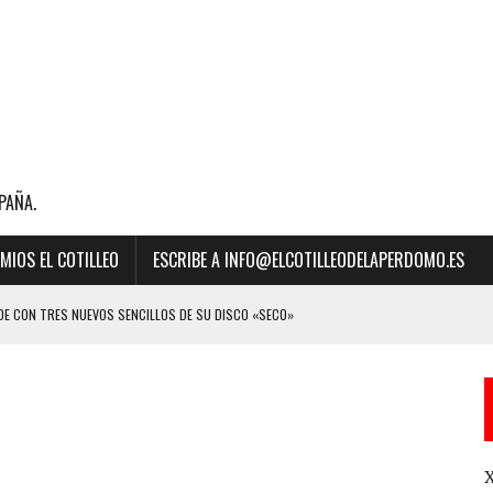
PAÑA.
MIOS EL COTILLEO
ESCRIBE A INFO@ELCOTILLEODELAPERDOMO.ES
E CON TRES NUEVOS SENCILLOS DE SU DISCO «SECO»
BILLBOARD DE LA MÚSICA 2023 A “MEJOR CANCIÓN LATINA” POR SU ÉXITO