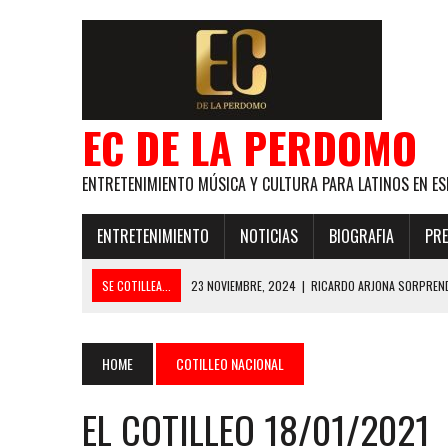
EC DE LA PERDOMO
ENTRETENIMIENTO MÚSICA Y CULTURA PARA LATINOS EN ES
ENTRETENIMIENTO
NOTICIAS
BIOGRAFIA
PRE
SE COTILLEA...
23 NOVIEMBRE, 2024
|
RICARDO ARJONA SORPREND
29 ENERO, 2024
|
LOS MAS GUAPOS!
28 ENERO, 2024
|
GANADORES PREMIOS EL COTILLEO 2024
HOME
COTILLEO NACIONAL
21 NOVIEMBRE, 2023
|
ESLABON ARMADO SE LLEVA A CASA EL PREMIO 
EL COTILLEO 18/01/2021
GLOBAL ELLA BAILA SOLA