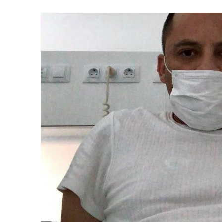
31 MARZO, 2023
|
GRUPO NICHE ANUNCIA SUS FECHAS EN EUROPA
6 MARZO, 2023
|
MADRID SE RINDE AL CABALLERO DE LA SALSA
9 FEBRERO, 2023
|
FELIPE PELÁEZ, EL PRÍNCIPE DEL VALLENATO EN LA
31 ENERO, 2023
|
FOTOS X GALA DE PREMIOS EL COTILLEO 2023
30 ENERO, 2023
|
ALFOMBRA ROJA
29 ENERO, 2023
|
FRANCY “LA REINA DE LA CANTINA” INVITADA SORPR
29 ENERO, 2023
|
10 PERSONAS DE LOS 10 AÑOS
13 DICIEMBRE, 2022
|
NOMINADOS X GALA PREMIOS EL COTILLEO 202
28 ABRIL, 2022
|
NOA SÁNCHEZ “LA MUÑEKA” PRESENTA SU DESBARA
20 ABRIL, 2022
|
“AHORA QUE TE VAS” LO NUEVO DE FRANCY LA REINA
10 ABRIL, 2022
|
ANDY RIVERA ACTÚA EL 29 DE ABRIL EN MADRID!
30 ENERO, 2022
|
LOS MEJORES VESTIDOS DE LA GALA
30 ENERO, 2022
|
IX GALA LOS QUE GANARON!
5 FEBRERO, 2021
|
ESTE LUNES, 15 DE FEBRERO A LAS 10 AM EN EL C