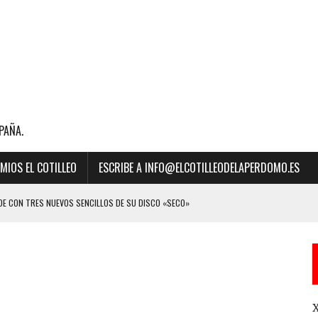
PAÑA.
MIOS EL COTILLEO
ESCRIBE A INFO@ELCOTILLEODELAPERDOMO.ES
E CON TRES NUEVOS SENCILLOS DE SU DISCO «SECO»
BILLBOARD DE LA MÚSICA 2023 A “MEJOR CANCIÓN LATINA” POR SU ÉXITO