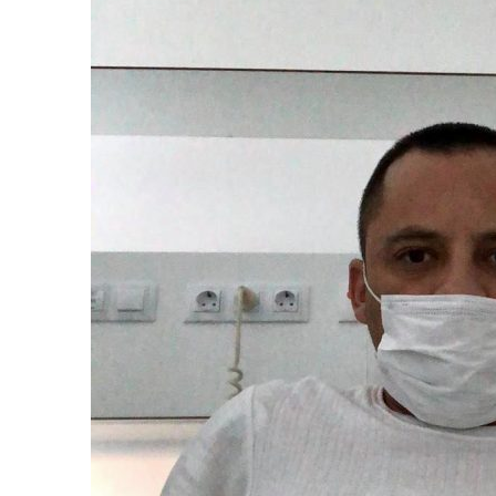
11 JUNIO, 2020
|
ARJONA CUENTA LA HISTORIA DE ¨LA MAMÁ DE MOISÉ
7 JUNIO, 2020
|
EL COTILLEO 08/06/2020
2 FEBRERO, 2026
|
XIII GALA DE LOS PREMIOS
1 FEBRERO, 2026
|
GANADORES XIII PREMIOS EL COTILLEO 25/26
3 FEBRERO, 2025
|
LOS MÁS GUAP@S 2025
2 DICIEMBRE, 2024
|
NOMINADOS XII PREMIOS EL COTILLEO
23 NOVIEMBRE, 2024
|
PREMIOS EL COTILLEO 24-25
28 ENERO, 2024
|
LOS ARTISTAS INVITADOS
1 FEBRERO, 2025
|
LA NOCHE DE LOS MEJORES