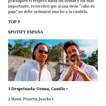
practiquen el respeto hacia los demás y los más
importante, recuerden que si una tiene “rabo de
paja” no debe arrimarse mucho a la candela.
TOP 5
SPOTIFY ESPAÑA
1
.
Despeinada-Ozuna, Camilo
•
2.Mami-Ptazeta, Juacko •