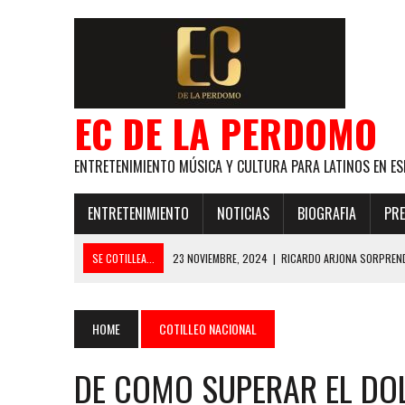
EC DE LA PERDOMO
ENTRETENIMIENTO MÚSICA Y CULTURA PARA LATINOS EN ES
ENTRETENIMIENTO
NOTICIAS
BIOGRAFIA
PRE
SE COTILLEA...
23 NOVIEMBRE, 2024
|
RICARDO ARJONA SORPREND
29 ENERO, 2024
|
LOS MAS GUAPOS!
28 ENERO, 2024
|
GANADORES PREMIOS EL COTILLEO 2024
HOME
COTILLEO NACIONAL
21 NOVIEMBRE, 2023
|
ESLABON ARMADO SE LLEVA A CASA EL PREMIO 
DE COMO SUPERAR EL DO
GLOBAL ELLA BAILA SOLA