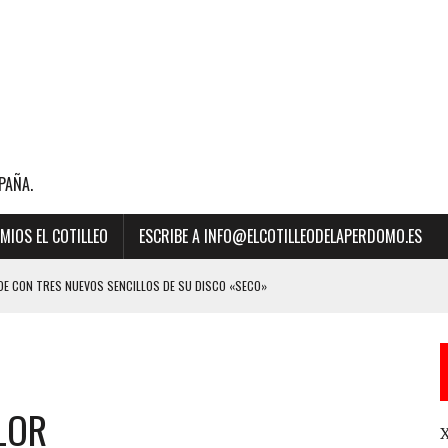
PAÑA.
MIOS EL COTILLEO
ESCRIBE A INFO@ELCOTILLEODELAPERDOMO.ES
E CON TRES NUEVOS SENCILLOS DE SU DISCO «SECO»
BILLBOARD DE LA MÚSICA 2023 A “MEJOR CANCIÓN LATINA” POR SU ÉXITO
LOR