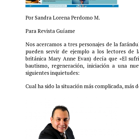
11 JUNIO, 2020
|
ARJONA CUENTA LA HISTORIA DE ¨LA MAMÁ DE MOISÉ
Por Sandra Lorena Perdomo M.
7 JUNIO, 2020
|
EL COTILLEO 08/06/2020
Para Revista Guíame
2 FEBRERO, 2026
|
XIII GALA DE LOS PREMIOS
1 FEBRERO, 2026
|
GANADORES XIII PREMIOS EL COTILLEO 25/26
Nos acercamos a tres personajes de la farándu
pueden servir de ejemplo a los lectores de l
3 FEBRERO, 2025
|
LOS MÁS GUAP@S 2025
británica Mary Anne Evan) decía que «El sufr
2 DICIEMBRE, 2024
|
NOMINADOS XII PREMIOS EL COTILLEO
bautismo, regeneración, iniciación a una n
23 NOVIEMBRE, 2024
|
PREMIOS EL COTILLEO 24-25
siguientes inquietudes:
28 ENERO, 2024
|
LOS ARTISTAS INVITADOS
Cual ha sido la situación más complicada, más 
1 FEBRERO, 2025
|
LA NOCHE DE LOS MEJORES