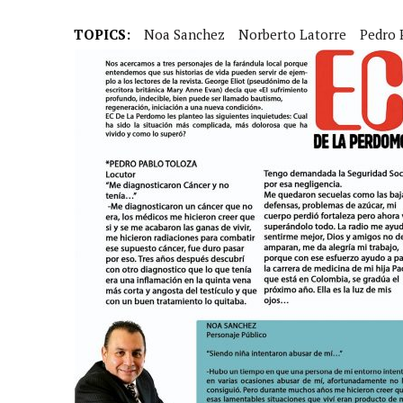
31 MARZO, 2023
|
GRUPO NICHE ANUNCIA SUS FECHAS EN EUROPA
6 MARZO, 2023
|
MADRID SE RINDE AL CABALLERO DE LA SALSA
TOPICS:
Noa Sanchez
Norberto Latorre
Pedro 
9 FEBRERO, 2023
|
FELIPE PELÁEZ, EL PRÍNCIPE DEL VALLENATO EN LA
31 ENERO, 2023
|
FOTOS X GALA DE PREMIOS EL COTILLEO 2023
30 ENERO, 2023
|
ALFOMBRA ROJA
29 ENERO, 2023
|
FRANCY “LA REINA DE LA CANTINA” INVITADA SORPR
29 ENERO, 2023
|
10 PERSONAS DE LOS 10 AÑOS
13 DICIEMBRE, 2022
|
NOMINADOS X GALA PREMIOS EL COTILLEO 202
28 ABRIL, 2022
|
NOA SÁNCHEZ “LA MUÑEKA” PRESENTA SU DESBARA
20 ABRIL, 2022
|
“AHORA QUE TE VAS” LO NUEVO DE FRANCY LA REINA
10 ABRIL, 2022
|
ANDY RIVERA ACTÚA EL 29 DE ABRIL EN MADRID!
30 ENERO, 2022
|
LOS MEJORES VESTIDOS DE LA GALA
30 ENERO, 2022
|
IX GALA LOS QUE GANARON!
5 FEBRERO, 2021
|
ESTE LUNES, 15 DE FEBRERO A LAS 10 AM EN EL C