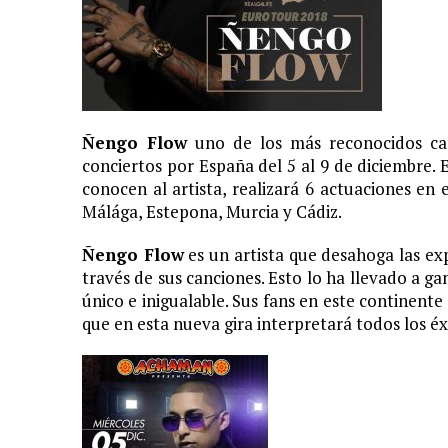
11 JUNIO, 2020
|
ARJONA CUENTA LA HISTORIA DE ¨LA MAMÁ DE MOISÉ
7 JUNIO, 2020
|
EL COTILLEO 08/06/2020
2 FEBRERO, 2026
|
XIII GALA DE LOS PREMIOS
1 FEBRERO, 2026
|
GANADORES XIII PREMIOS EL COTILLEO 25/26
Ñengo Flow
uno de los más reconocidos can
conciertos por España del 5 al 9 de diciembre.
3 FEBRERO, 2025
|
LOS MÁS GUAP@S 2025
conocen al artista, realizará 6 actuaciones en
2 DICIEMBRE, 2024
|
NOMINADOS XII PREMIOS EL COTILLEO
Málága, Estepona, Murcia y Cádiz.
23 NOVIEMBRE, 2024
|
PREMIOS EL COTILLEO 24-25
Ñengo Flow
es un artista que desahoga las exp
28 ENERO, 2024
|
LOS ARTISTAS INVITADOS
través de sus canciones. Esto lo ha llevado a g
1 FEBRERO, 2025
|
LA NOCHE DE LOS MEJORES
único e inigualable. Sus fans en este continent
que en esta nueva gira interpretará todos los éxi