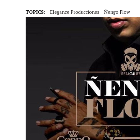
31 MARZO, 2023
|
GRUPO NICHE ANUNCIA SUS FECHAS EN EUROPA
6 MARZO, 2023
|
MADRID SE RINDE AL CABALLERO DE LA SALSA
TOPICS:
Elegance Producciones
Ñengo Flow
9 FEBRERO, 2023
|
FELIPE PELÁEZ, EL PRÍNCIPE DEL VALLENATO EN LA
31 ENERO, 2023
|
FOTOS X GALA DE PREMIOS EL COTILLEO 2023
30 ENERO, 2023
|
ALFOMBRA ROJA
29 ENERO, 2023
|
FRANCY “LA REINA DE LA CANTINA” INVITADA SORPR
29 ENERO, 2023
|
10 PERSONAS DE LOS 10 AÑOS
13 DICIEMBRE, 2022
|
NOMINADOS X GALA PREMIOS EL COTILLEO 202
28 ABRIL, 2022
|
NOA SÁNCHEZ “LA MUÑEKA” PRESENTA SU DESBARA
20 ABRIL, 2022
|
“AHORA QUE TE VAS” LO NUEVO DE FRANCY LA REINA
10 ABRIL, 2022
|
ANDY RIVERA ACTÚA EL 29 DE ABRIL EN MADRID!
30 ENERO, 2022
|
LOS MEJORES VESTIDOS DE LA GALA
30 ENERO, 2022
|
IX GALA LOS QUE GANARON!
5 FEBRERO, 2021
|
ESTE LUNES, 15 DE FEBRERO A LAS 10 AM EN EL C