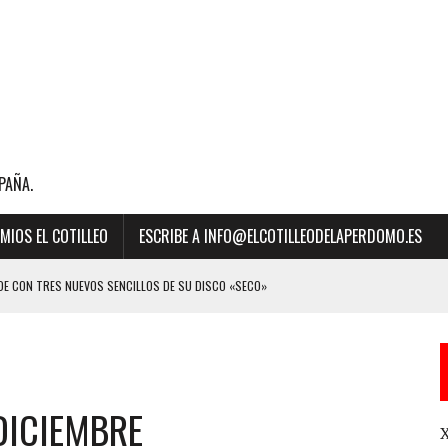
PAÑA.
MIOS EL COTILLEO
ESCRIBE A INFO@ELCOTILLEODELAPERDOMO.ES
E CON TRES NUEVOS SENCILLOS DE SU DISCO «SECO»
BILLBOARD DE LA MÚSICA 2023 A “MEJOR CANCIÓN LATINA” POR SU ÉXITO
DICIEMBRE