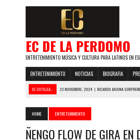
EC DE LA PERDOMO
ENTRETENIMIENTO MÚSICA Y CULTURA PARA LATINOS EN ES
ENTRETENIMIENTO
NOTICIAS
BIOGRAFIA
PRE
SE COTILLEA...
23 NOVIEMBRE, 2024
|
RICARDO ARJONA SORPREND
29 ENERO, 2024
|
LOS MAS GUAPOS!
28 ENERO, 2024
|
GANADORES PREMIOS EL COTILLEO 2024
HOME
ENTRETENIMIENTO
21 NOVIEMBRE, 2023
|
ESLABON ARMADO SE LLEVA A CASA EL PREMIO 
ÑENGO FLOW DE GIRA EN 
GLOBAL ELLA BAILA SOLA