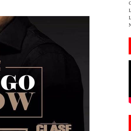
 CANTERA ESTE 17 DE MARZO
ESA EN LA X GALA DE LOS PREMIOS EL COTILLEO
3
TE!
 DE LA CANTINA!
ANAL DE SANDRA LORENA PERDOMO EN YOUTUBE, «EL COTILLEO DE LA PERDOMO