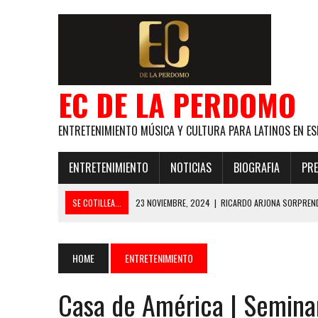
EC DE LA PERDOMO
ENTRETENIMIENTO MÚSICA Y CULTURA PARA LATINOS EN ES
ENTRETENIMIENTO
NOTICIAS
BIOGRAFIA
PRE
SE COTILLEA...
23 NOVIEMBRE, 2024
|
RICARDO ARJONA SORPREND
29 ENERO, 2024
|
LOS MAS GUAPOS!
28 ENERO, 2024
|
GANADORES PREMIOS EL COTILLEO 2024
HOME
ENTRETENIMIENTO
21 NOVIEMBRE, 2023
|
ESLABON ARMADO SE LLEVA A CASA EL PREMIO 
Casa de América | Seminar
GLOBAL ELLA BAILA SOLA