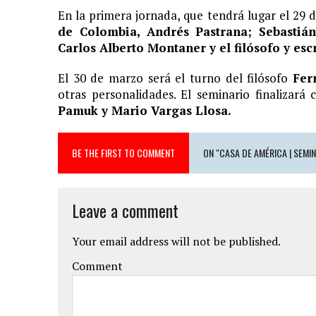
En la primera jornada, que tendrá lugar el 29 
11 JUNIO, 2020
|
ARJONA CUENTA LA HISTORIA DE ¨LA MAMÁ DE MOISÉ
de Colombia, Andrés Pastrana; Sebastián 
7 JUNIO, 2020
|
EL COTILLEO 08/06/2020
Carlos Alberto Montaner y el filósofo y es
2 FEBRERO, 2026
|
XIII GALA DE LOS PREMIOS
El 30 de marzo será el turno del filósofo
Fer
1 FEBRERO, 2026
|
GANADORES XIII PREMIOS EL COTILLEO 25/26
otras personalidades. El seminario finalizar
Pamuk y Mario Vargas Llosa.
3 FEBRERO, 2025
|
LOS MÁS GUAP@S 2025
2 DICIEMBRE, 2024
|
NOMINADOS XII PREMIOS EL COTILLEO
BE THE FIRST TO COMMENT
23 NOVIEMBRE, 2024
|
PREMIOS EL COTILLEO 24-25
28 ENERO, 2024
|
LOS ARTISTAS INVITADOS
Leave a comment
1 FEBRERO, 2025
|
LA NOCHE DE LOS MEJORES
Your email address will not be published.
Comment