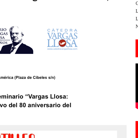
 CANTERA ESTE 17 DE MARZO
ESA EN LA X GALA DE LOS PREMIOS EL COTILLEO
3
TE!
 DE LA CANTINA!
ANAL DE SANDRA LORENA PERDOMO EN YOUTUBE, «EL COTILLEO DE LA PERDOMO