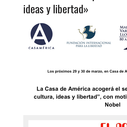
31 MARZO, 2023
|
GRUPO NICHE ANUNCIA SUS FECHAS EN EUROPA
6 MARZO, 2023
|
MADRID SE RINDE AL CABALLERO DE LA SALSA
9 FEBRERO, 2023
|
FELIPE PELÁEZ, EL PRÍNCIPE DEL VALLENATO EN LA
31 ENERO, 2023
|
FOTOS X GALA DE PREMIOS EL COTILLEO 2023
30 ENERO, 2023
|
ALFOMBRA ROJA
29 ENERO, 2023
|
FRANCY “LA REINA DE LA CANTINA” INVITADA SORPR
29 ENERO, 2023
|
10 PERSONAS DE LOS 10 AÑOS
13 DICIEMBRE, 2022
|
NOMINADOS X GALA PREMIOS EL COTILLEO 202
28 ABRIL, 2022
|
NOA SÁNCHEZ “LA MUÑEKA” PRESENTA SU DESBARA
20 ABRIL, 2022
|
“AHORA QUE TE VAS” LO NUEVO DE FRANCY LA REINA
10 ABRIL, 2022
|
ANDY RIVERA ACTÚA EL 29 DE ABRIL EN MADRID!
30 ENERO, 2022
|
LOS MEJORES VESTIDOS DE LA GALA
30 ENERO, 2022
|
IX GALA LOS QUE GANARON!
5 FEBRERO, 2021
|
ESTE LUNES, 15 DE FEBRERO A LAS 10 AM EN EL C