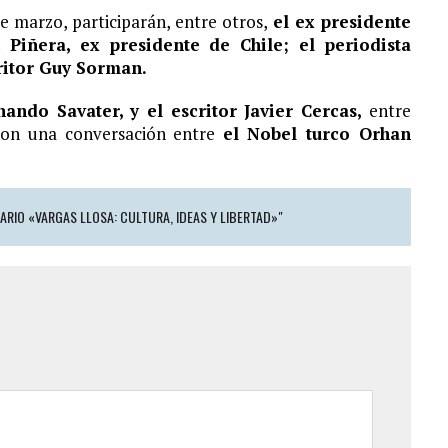
de marzo, participarán, entre otros,
el ex presidente
S¨.
Piñera, ex presidente de Chile; el periodista
critor Guy Sorman.
nando Savater, y el escritor Javier Cercas,
entre
á con una conversación entre
el Nobel turco Orhan
ON "CASA DE AMÉRICA | SEMINARIO «VARGAS LLOSA: CULTURA, IDEAS Y LIBERTAD»‏"