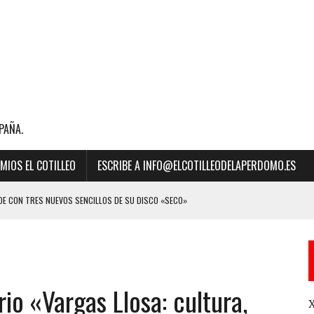
PAÑA.
MIOS EL COTILLEO
ESCRIBE A INFO@ELCOTILLEODELAPERDOMO.ES
E CON TRES NUEVOS SENCILLOS DE SU DISCO «SECO»
BILLBOARD DE LA MÚSICA 2023 A “MEJOR CANCIÓN LATINA” POR SU ÉXITO
io «Vargas Llosa: cultura,