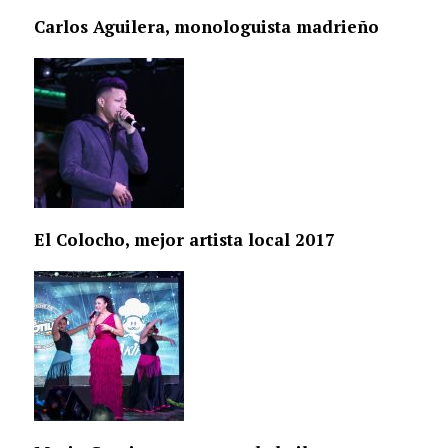
Carlos Aguilera, monologuista madrieño
El Colocho, mejor artista local 2017