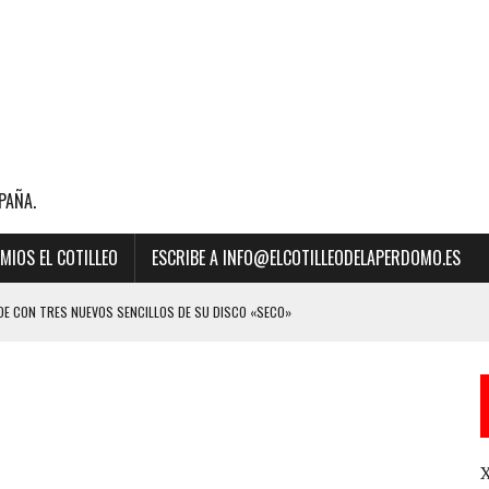
PAÑA.
MIOS EL COTILLEO
ESCRIBE A INFO@ELCOTILLEODELAPERDOMO.ES
E CON TRES NUEVOS SENCILLOS DE SU DISCO «SECO»
BILLBOARD DE LA MÚSICA 2023 A “MEJOR CANCIÓN LATINA” POR SU ÉXITO