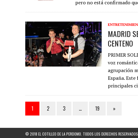
pero no está confirmado que
ENTRETENIMIE
MADRID SE
CENTENO
PRIMER SOLD
voz romántica
agrupación mu
España. Este 
principales 
1
2
3
…
19
»
© 2018 EL COTILLEO DE LA PERDOMO. TODOS LOS DERECHOS RESERVADOS.