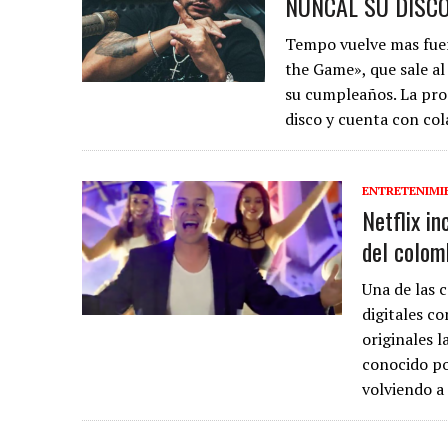
NUNCAL SU DISCO
Tempo vuelve mas fuer
the Game», que sale a
su cumpleaños. La pro
disco y cuenta con co
ENTRETENIMI
Netflix i
del colo
Una de las 
digitales co
originales 
conocido por
volviendo a 