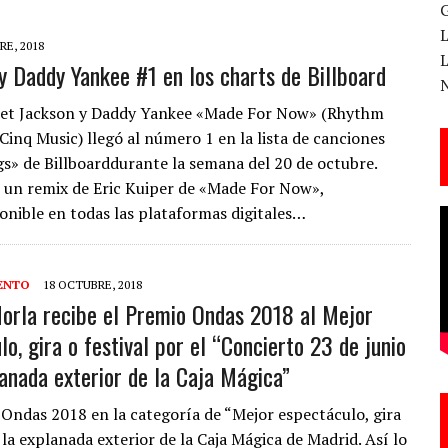
RE, 2018
y Daddy Yankee #1 en los charts de Billboard
 CANTERA ESTE 17 DE MARZO
net Jackson y Daddy Yankee «Made For Now» (Rhythm
Cinq Music) llegó al número 1 en la lista de canciones
s» de Billboarddurante la semana del 20 de octubre.
ESA EN LA X GALA DE LOS PREMIOS EL COTILLEO
 un remix de Eric Kuiper de «Made For Now»,
nible en todas las plataformas digitales…
3
TE!
ENTO
18 OCTUBRE, 2018
 DE LA CANTINA!
orla recibe el Premio Ondas 2018 al Mejor
o, gira o festival por el “Concierto 23 de junio
lanada exterior de la Caja Mágica”
Ondas 2018 en la categoría de “Mejor espectáculo, gira
ANAL DE SANDRA LORENA PERDOMO EN YOUTUBE, «EL COTILLEO DE LA PERDOMO
 la explanada exterior de la Caja Mágica de Madrid. Así lo