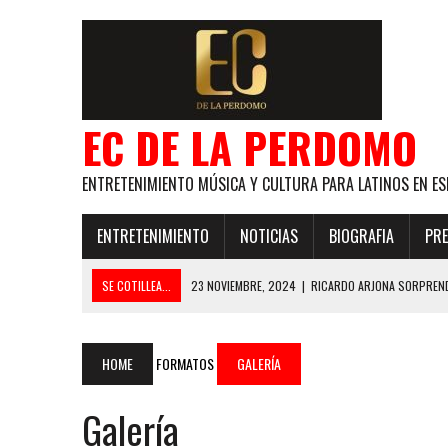
EC DE LA PERDOMO
ENTRETENIMIENTO MÚSICA Y CULTURA PARA LATINOS EN ES
ENTRETENIMIENTO
NOTICIAS
BIOGRAFIA
PRE
SE COTILLEA...
23 NOVIEMBRE, 2024
|
RICARDO ARJONA SORPREND
29 ENERO, 2024
|
LOS MAS GUAPOS!
28 ENERO, 2024
|
GANADORES PREMIOS EL COTILLEO 2024
HOME
FORMATOS
GALERÍA
21 NOVIEMBRE, 2023
|
ESLABON ARMADO SE LLEVA A CASA EL PREMIO 
Galería
GLOBAL ELLA BAILA SOLA