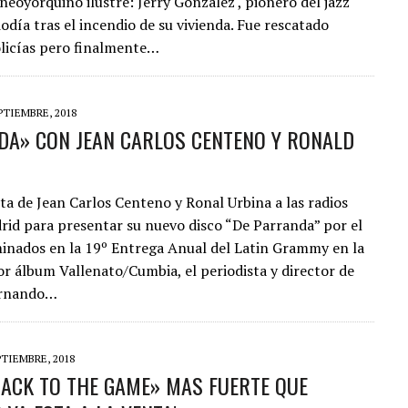
neoyorquino ilustre: Jerry González , pionero del jazz
odía tras el incendio de su vivienda. Fue rescatado
S¨.
olicías pero finalmente…
PTIEMBRE, 2018
DA» CON JEAN CARLOS CENTENO Y RONALD
ita de Jean Carlos Centeno y Ronal Urbina a las radios
rid para presentar su nuevo disco “De Parranda” por el
inados en la 19º Entrega Anual del Latin Grammy en la
r álbum Vallenato/Cumbia, el periodista y director de
ernando…
PTIEMBRE, 2018
BACK TO THE GAME» MAS FUERTE QUE