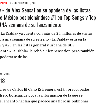
ENTO
26 SEPTIEMBRE, 2018
a» de Alex Sensation se apodera de las listas
e México posicionándose #1 en Top Songs y Top
UNA semana de su lanzamiento
«La Diabla» ya cuenta con más de 24 millones de visitas
 a una semana de su estreno «La Diabla» está en la
 y #25 en las listas general y urbana de BDS,
ente «La Diabla» le robó a Alex Sensation pero también
apoderarse de las…
E, 2018
018
s de Carlos El Cano Estremera, están preocupados
alsero boricua. Es poca la información de la que se
 del encanto hablan que padece una fibrosis pulmonar